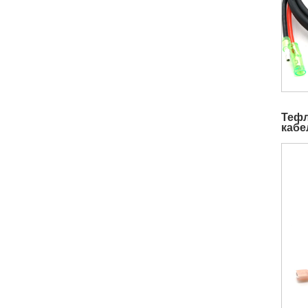
Тефл
кабе
черв
прод
перс