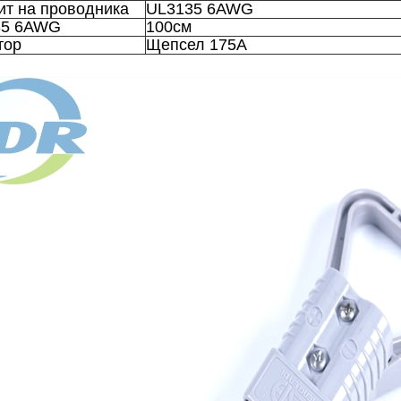
ит на проводника
UL3135 6AWG
35 6AWG
100см
тор
Щепсел 175А