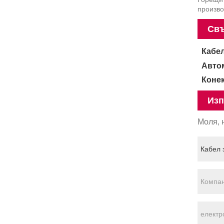
произво
Свъ
Кабел
Авто
Конек
Изп
Моля, 