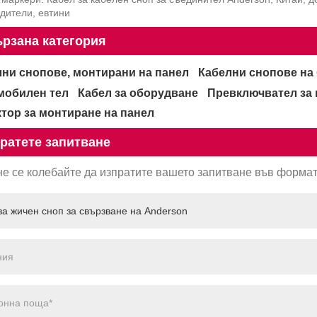
дители, евтини
рзана категория
ни снопове, монтирани на панел
Кабелни снопове на
мобилен тел
Кабел за оборудване
Превключвател за 
тор за монтиране на панел
ратете запитване
не се колебайте да изпратите вашето запитване във формата