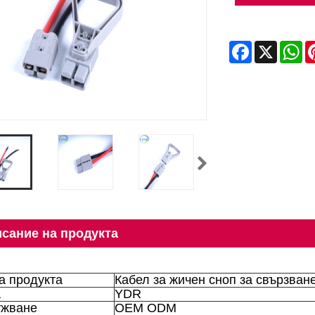
Facebook
X
Wh
сание на продукта
а продукта
Кабел за жичен сноп за свързван
а
YDR
жване
OEM ODM