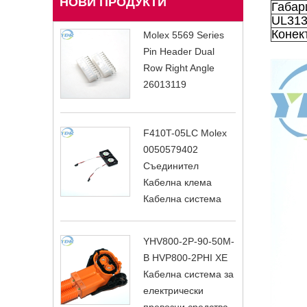
НОВИ ПРОДУКТИ
Габар
UL31
Конек
Molex 5569 Series
Pin Header Dual
Row Right Angle
26013119
F410T-05LC Molex
0050579402
Съединител
Кабелна клема
Кабелна система
YHV800-2P-90-50M-
B HVP800-2PHI XE
Кабелна система за
електрически