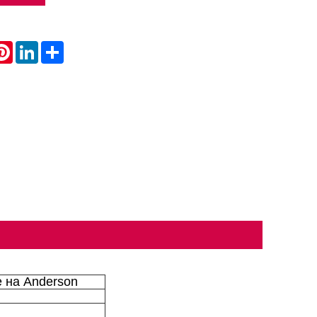
atsApp
Pinterest
LinkedIn
Share
е на Anderson