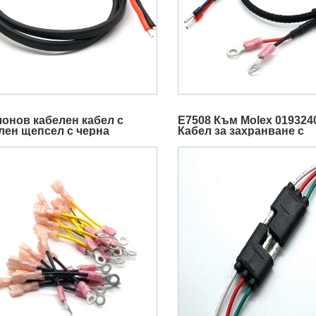
онов кабелен кабел с
E7508 Към Molex 019324
лен щепсел с черна
Кабел за захранване с
ена обвивка за електронни
постоянен ток
укти с възможност за
онализиране