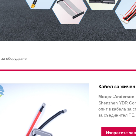
 за оборудване
Кабел за жичен
Модел:Anderson
Shenzhen YDR Conn
опит в кабела за 
за съединител TE,
Изпратете за