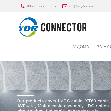
+86-755-27990932
wzl@szydr.com
У ДОМА
ЗА НА