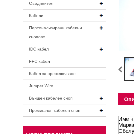
Съединител
Кабели
Персонализирани кабелни
снопове
IDC кабел
FFC кабел
Кабел за превключване
Jumper Wire
Външен кабелен сноп
Опи
Промишлен кабелен сноп
Име н
Марк
Обслу