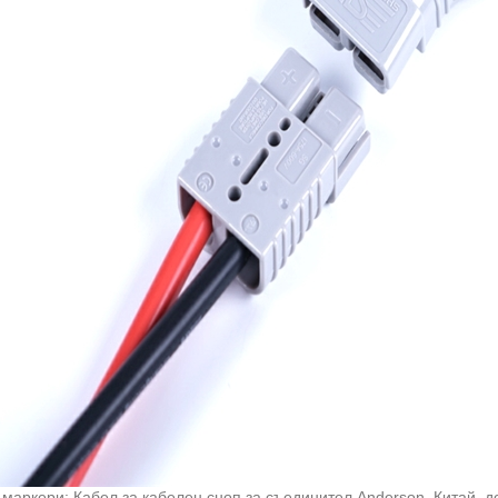
маркери: Кабел за кабелен сноп за съединител Anderson, Китай, д