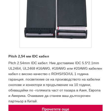
Pitch 2,54 мм IDC кабел
Pitch 2.54mm IDC кабел: Ние доставяме IDC 5.5*2.1mm
UL2464, UL2468 #16AWG, #18AWG или #20AWG кабелен
кабел с високо качество с ROHS/ISO/UL 1 година
гаранция. посветихме се на производството на кабелни
снопове и конектори в продължение на 10 години,
обхващайки по -голямата част от пазара в Азия, Европа
и Америка. Очакваме да станем ваш дългосрочен
партньор в Китай.
Прочетете още