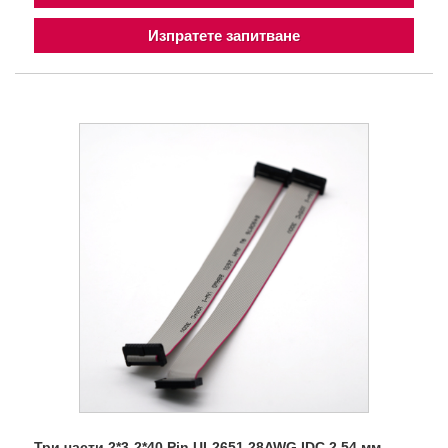
Изпратете запитване
Три части 2*3-2*40 Pin UL2651 28AWG IDC 2,54 мм