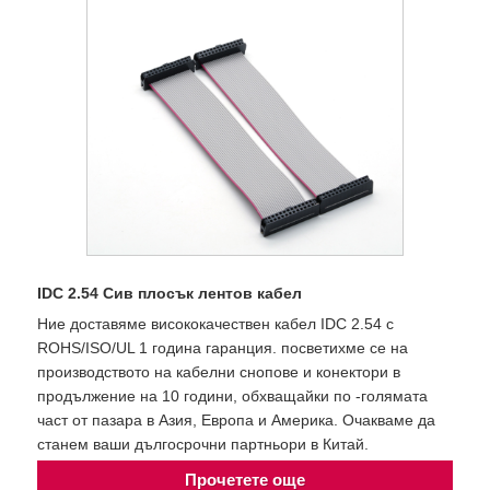
IDC 2.54 Сив плосък лентов кабел
Ние доставяме висококачествен кабел IDC 2.54 с
ROHS/ISO/UL 1 година гаранция. посветихме се на
производството на кабелни снопове и конектори в
продължение на 10 години, обхващайки по -голямата
част от пазара в Азия, Европа и Америка. Очакваме да
станем ваши дългосрочни партньори в Китай.
Прочетете още