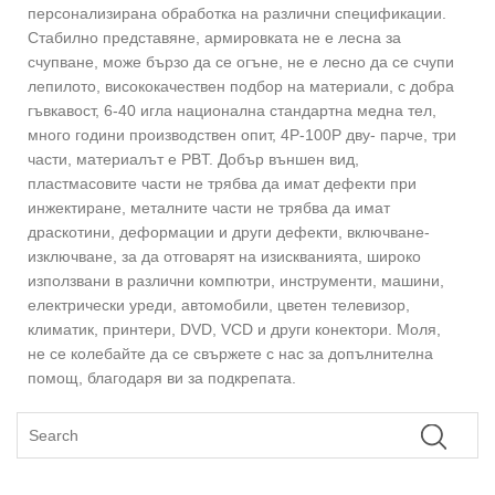
персонализирана обработка на различни спецификации.
Стабилно представяне, армировката не е лесна за
счупване, може бързо да се огъне, не е лесно да се счупи
лепилото, висококачествен подбор на материали, с добра
гъвкавост, 6-40 игла национална стандартна медна тел,
много години производствен опит, 4P-100P дву- парче, три
части, материалът е PBT. Добър външен вид,
пластмасовите части не трябва да имат дефекти при
инжектиране, металните части не трябва да имат
драскотини, деформации и други дефекти, включване-
изключване, за да отговарят на изискванията, широко
използвани в различни компютри, инструменти, машини,
електрически уреди, автомобили, цветен телевизор,
климатик, принтери, DVD, VCD и други конектори. Моля,
не се колебайте да се свържете с нас за допълнителна
помощ, благодаря ви за подкрепата.