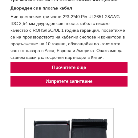
Двореден сив плосък кабел
Ние доставяме три части 2*3-2*40 Pin UL2651 28AWG
IDC 2,54 мм двуредов сив плосък кабел с високо
качество с ROHS/ISO/UL 1 година гаранция. посветихме
се на производството на кабелни снопове и конектори в
продължение на 10 години, обхващайки по -голямата
част от пазара в Азия, Европа и Америка. Очакваме да
станем ваши дългосрочни партньори в Китай.
Прочетете още
Изпратете запитване