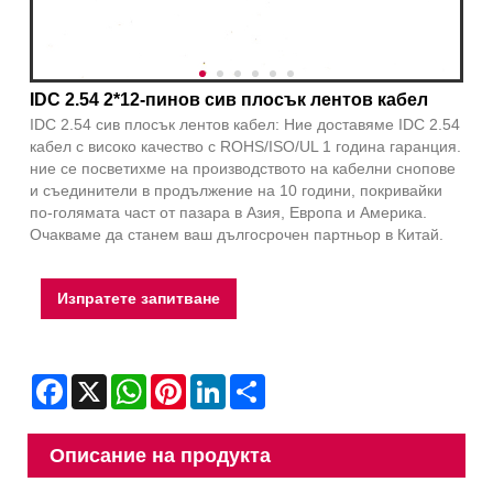
IDC 2.54 2*12-пинов сив плосък лентов кабел
IDC 2.54 сив плосък лентов кабел: Ние доставяме IDC 2.54
кабел с високо качество с ROHS/ISO/UL 1 година гаранция.
ние се посветихме на производството на кабелни снопове
и съединители в продължение на 10 години, покривайки
по-голямата част от пазара в Азия, Европа и Америка.
Очакваме да станем ваш дългосрочен партньор в Китай.
Изпратете запитване
Facebook
X
WhatsApp
Pinterest
LinkedIn
Share
Описание на продукта