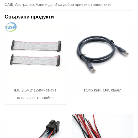
САЩ, Австралия, Азия и др. И са добре приети от клиентите.
Свързани продукти
IDC 2.54 2*12-пинов сив
RJ45 към RJ45 кабел
плосък лентов кабел