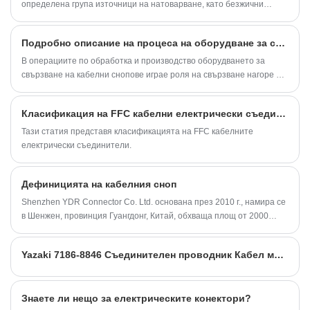
определена група източници на натоварване, като безжични
релейни маршрути, превключващи устройства, системи за
автоматично управление и др.
Подробно описание на процеса на оборудване за свързване на кабелни снопове
В операциите по обработка и производство оборудването за
свързване на кабелни снопове играе роля на свързване нагоре и
надолу, особено обвързващия ефект от използването на
оборудване за завързване на кабелни снопове. Просто казано,
Класификация на FFC кабелни електрически съединители
този вид оборудване може да се използва в много индустрии.
Всъщност това е споразумението за свързване. Кабелният сноп е
Тази статия представя класификацията на FFC кабелните
фиксиран, инсталиран и отстранен, като в процеса може да се
електрически съединители.
спести място и кабелният сноп може да бъде направен по-красив
и щедър. Каква технология използва това оборудване? ?
Дефиницията на кабелния сноп
Shenzhen YDR Connector Co. Ltd. основана през 2010 г., намира се
в Шенжен, провинция Гуангдонг, Китай, обхваща площ от 2000
квадратни метра, около 100 служители.
Yazaki 7186-8846 Съединителен проводник Кабел мъжки женски калайдисан меден материал
Знаете ли нещо за електрическите конектори?