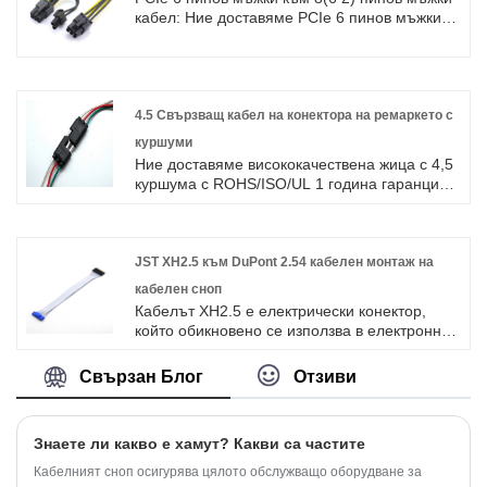
кабел: Ние доставяме PCIe 6 пинов мъжки
към 8(6 2) пинов мъжки проводник с високо
качество с ROHS/ISO/UL 1 година гаранция.
ние се посветихме на производството на
кабелни снопове и съединители в
продължение на 10 години, покривайки по-
4.5 Свързващ кабел на конектора на ремаркето с
голямата част от пазара в Азия, Европа и
куршуми
Америка. Очакваме да станем ваш
Ние доставяме висококачествена жица с 4,5
дългосрочен партньор в Китай.
куршума с ROHS/ISO/UL 1 година гаранция.
посветихме се на производството на
кабелни снопове и конектори в продължение
на 10 години, обхващайки по -голямата част
от пазара в Азия, Европа и Америка.
JST XH2.5 към DuPont 2.54 кабелен монтаж на
Очакваме да станем ваши дългосрочни
кабелен сноп
партньори в Китай.
Кабелът XH2.5 е електрически конектор,
който обикновено се използва в електронни
устройства и уреди.
Свързан Блог
Отзиви
Знаете ли какво е хамут? Какви са частите
Кабелният сноп осигурява цялото обслужващо оборудване за