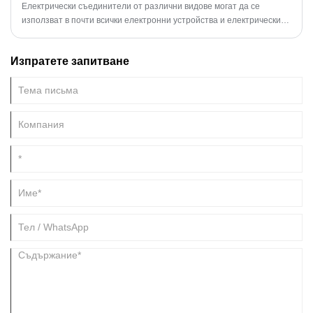
Електрически съединители от различни видове могат да се
използват в почти всички електронни устройства и електрическите
съединители могат да играят ключова роля в осигуряването на
производителност на устройството.
Изпратете запитване