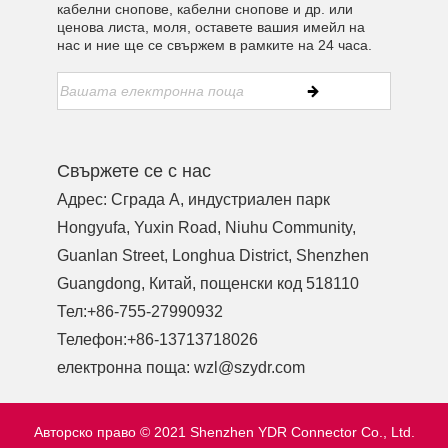
кабелни снопове, кабелни снопове и др. или
ценова листа, моля, оставете вашия имейл на
нас и ние ще се свържем в рамките на 24 часа.
Свържете се с нас
Адрес: Сграда A, индустриален парк
Hongyufa, Yuxin Road, Niuhu Community,
Guanlan Street, Longhua District, Shenzhen
Guangdong, Китай, пощенски код 518110
Тел:
+86-755-27990932
Телефон:
+86-13713718026
електронна поща:
wzl@szydr.com
Авторско право © 2021 Shenzhen YDR Connector Co., Ltd.