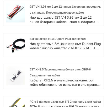
JST VH 3,96 мм 2 до 12 пинов батериен проводник
с катарама Персонализиращ се кабел
Ние доставяме JST VH 3,96 мм 2 до 12
пинов батериен кабелен сноп с катарама
Персонализиращ се кабел с високо качество
с ROHS/ISO/UL 1 година гаранция.
посветихме се на производството на
кабелни снопове и конектори в продължение
SM конектор към Dupont Plug тел кабел
на 10 години, обхващайки по -голямата част
Ние доставяме SM конектор към Dupont Plug
от пазара в Азия, Европа и Америка.
кабел с високо качество с ROHS/ISO/UL 1
Очакваме да станем ваш дългосрочен
година гаранция. посветихме се на
партньор в Китай.
производството на кабелни снопове и
конектори в продължение на 10 години,
обхващайки по -голямата част от пазара в
Азия, Европа и Америка. Очакваме да
JST XH2.5 Терминален кабелен сноп XHP-6
станем ваши дългосрочни партньори в
Съединителен кабел
Китай.
Кабелът XH2.5 е електрически конектор,
който обикновено се използва в електронни
устройства и уреди.
PCIe 6 пинов мъжки към 8(6 2) пинов мъжки кабел
PCIe 6 пинов мъжки към 8(6 2) пинов мъжки