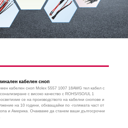
минален кабелен сноп
емен кабелен сноп Molex 5557 1007 18AWG тел кабел с
сонализиране с високо качество с ROHS/ISO/UL 1
посветихме се на производството на кабелни снопове и
лжение на 10 години, обхващайки по -голямата част от
ропа и Америка. Очакваме да станем ваши дългосрочни
.