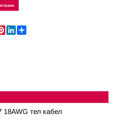
питване
atsApp
Pinterest
LinkedIn
Share
07 18AWG тел кабел