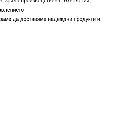
, зряла производствена технология,
авлението
ираме да доставяме надеждни продукти и