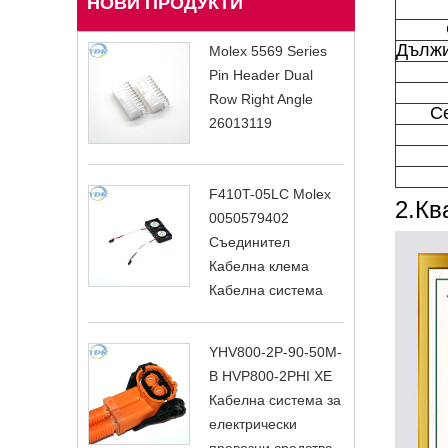
НОВИ ПРОДУКТИ
Дължи
Molex 5569 Series
Pin Header Dual
Row Right Angle
С
26013119
F410T-05LC Molex
2.Кв
0050579402
Съединител
Кабелна клема
Кабелна система
YHV800-2P-90-50M-
B HVP800-2PHI XE
Кабелна система за
електрически