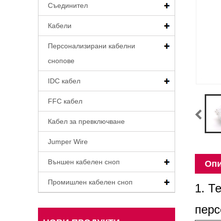
Съединител
Кабели
Персонализирани кабелни
снопове
IDC кабел
FFC кабел
Кабел за превключване
Jumper Wire
Външен кабелен сноп
Опи
Промишлен кабелен сноп
1. Т
перс