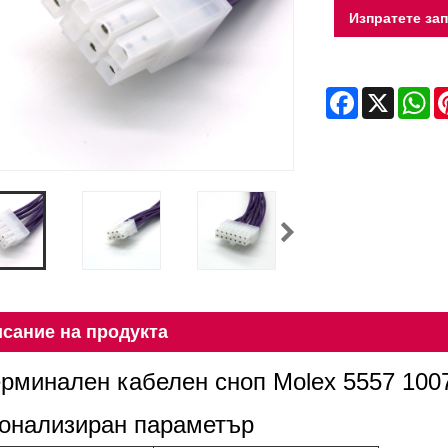
Изпратете за
Facebook
X
Wh
сание на продукта
ерминален кабелен сноп Molex 5557 10
онализиран параметър