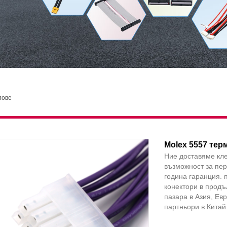
пове
Molex 5557 тер
Ние доставяме кл
възможност за пер
година гаранция. 
конектори в продъ
пазара в Азия, Ев
партньори в Китай