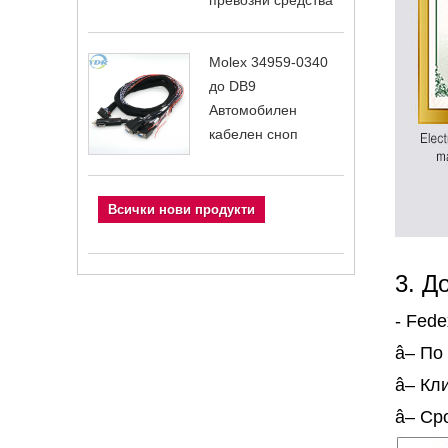
превозни средства
Molex 34959-0340
до DB9
Автомобилен
кабелен сноп
Всички нови продукти
3. Д
- Fed
â– По
â– Кл
â– Сро