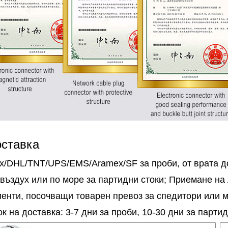
оставка
ex/DHL/TNT/UPS/EMS/Aramex/SF за проби, от врата д
 въздух или по море за партидни стоки; Приемане на
иенти, посочващи товарен превоз за спедитори или м
к на доставка: 3-7 дни за проби, 10-30 дни за партид