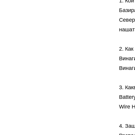
1. Кои
Базира
Север
нашат
2. Ка
Винаг
Винаг
3. Как
Batter
Wire H
4. Защ