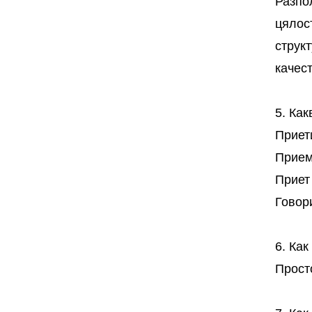
Разпо
цялос
струк
качест
5. Ка
Приети
Прием
Приет 
Говори
6. Как
Прост