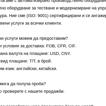
лагаме с автоматизирано производствено оборудване
тно оборудване за тестване и модернизиране на упр
тура. Ние сме (ISO: 9001) сертифицирани и се ангаж
вени услуги за всички клиенти.
кви услуги можем да предоставим?
 условия за доставка: FOB, CFR, CIF.
ана валута на плащане: USD, CNY.
вид плащане: T/T, в брой.
м език: английски, китайски.
 мога да получа проба?
о проверете с нашите продажби.