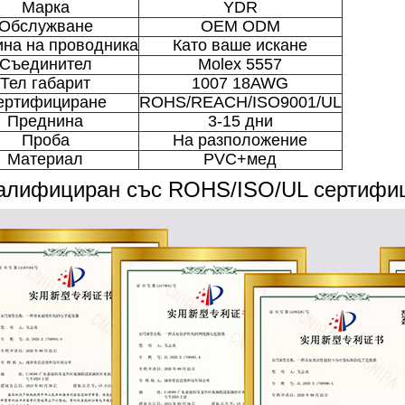
Марка
YDR
Обслужване
OEM ODM
на на проводника
Като ваше искане
Съединител
Molex 5557
Тел габарит
1007 18AWG
ертифициране
ROHS/REACH/ISO9001/UL
Преднина
3-15 дни
Проба
На разположение
Материал
PVC+мед
алифициран със ROHS/ISO/UL сертифи