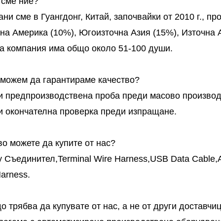
 сме ние?
ни сме в Гуангдонг, Китай, започвайки от 2010 г., п
на Америка (10%), Югоизточна Азия (15%), Източна А
а компания има общо около 51-100 души.
к можем да гарантираме качество?
и предпроизводствена проба преди масово производ
и окончателна проверка преди изпращане.
во можете да купите от нас?
y Съединител,Terminal Wire Harness,USB Data Cable,
arness.
о трябва да купувате от нас, а не от други доставчи