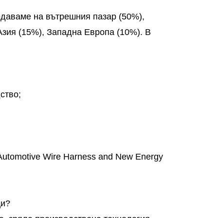
родаваме на вътрешния пазар (50%),
зия (15%), Западна Европа (10%). В
ство;
Automotive Wire Harness and New Energy
ци?