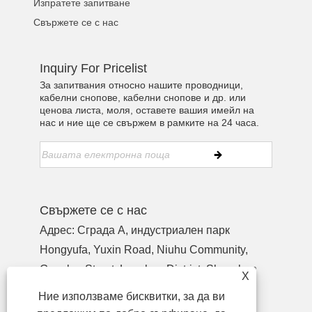
Изпратете запитване
Свържете се с нас
Inquiry For Pricelist
За запитвания относно нашите проводници,
кабелни снопове, кабелни снопове и др. или
ценова листа, моля, оставете вашия имейл на
нас и ние ще се свържем в рамките на 24 часа.
Свържете се с нас
Адрес: Сграда A, индустриален парк
Hongyufa, Yuxin Road, Niuhu Community,
Guanlan Street, Longhua District, Shenzhen
X
Guangdong, Китай, пощенски код 518110
Ние използваме бисквитки, за да ви
Тел:
+86-755-27990932