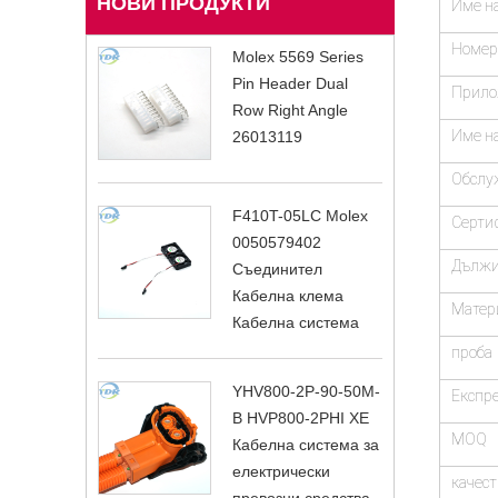
НОВИ ПРОДУКТИ
Име н
Номер
Molex 5569 Series
Pin Header Dual
Прило
Row Right Angle
Име на
26013119
Обслу
F410T-05LC Molex
Серти
0050579402
Дължи
Съединител
Кабелна клема
Матер
Кабелна система
проба
YHV800-2P-90-50M-
Експр
B HVP800-2PHI XE
MOQ
Кабелна система за
електрически
качест