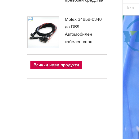
превозни средства
Тест
Molex 34959-0340
до DB9
Автомобилен
кабелен сноп
Всички нови продукти