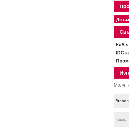
Про
Джъм
Свъ
Кабе
IDC к
Пром
Изп
Моля, 