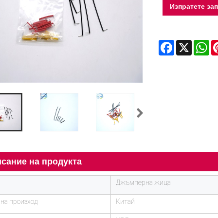
Изпратете за
Facebook
X
Wh
сание на продукта
Джъмперна жица
на произход
Китай