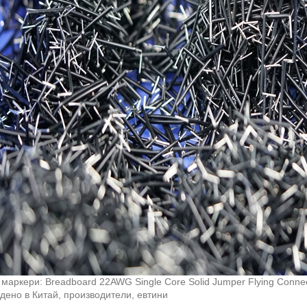
маркери: Breadboard 22AWG Single Core Solid Jumper Flying Connect
дено в Китай, производители, евтини