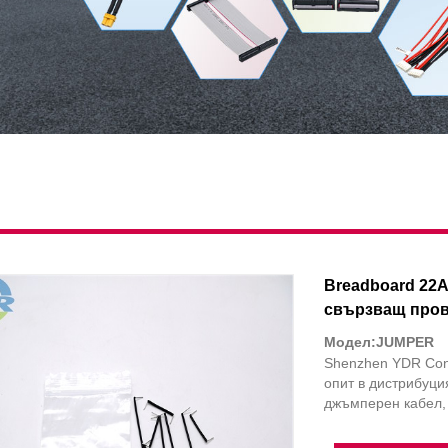
Breadboard 22
свързващ пров
Модел:JUMPER
Shenzhen YDR Conn
опит в дистрибуци
джъмперен кабел,