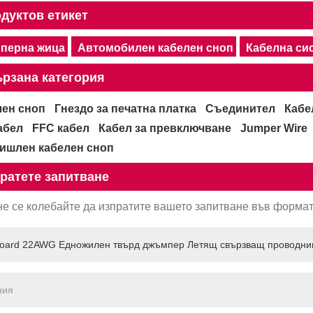
дуктов етикет
перна жица
Автомобилен кабелен сноп
Кабелна сис
рзана категория
лен сноп
Гнездо за печатна платка
Съединител
Кабе
абел
FFC кабел
Кабел за превключване
Jumper Wire
ишлен кабелен сноп
ратете запитване
не се колебайте да изпратите вашето запитване във формата