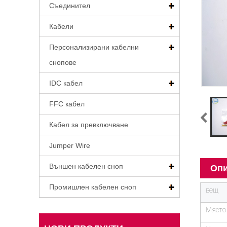
Съединител
Кабели
Персонализирани кабелни
снопове
IDC кабел
FFC кабел
Кабел за превключване
Jumper Wire
Външен кабелен сноп
Опи
Промишлен кабелен сноп
вещ
Място 