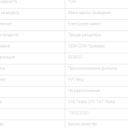
а марката
YDR
 на модела
Мини малък проводник
жение
Електронен макет
 продукта
Твърда джъмпера
жване
OEM ODM Приемам
фикация
ISO9001
на
Персонализирана дължина
иал
PVC Мед
На разположение
ес
DHL Fedex UPS TNT Postal
100-200 БР
во
Високо качество