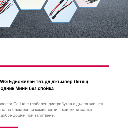
AWG Едножилен твърд джъмпер Летящ
одник Мини без спойка
ector Co.Ltd е глобален дистрибутор с дългогодишен
ята на електронни компоненти. Този мини малък
 добре дошли при запитване.