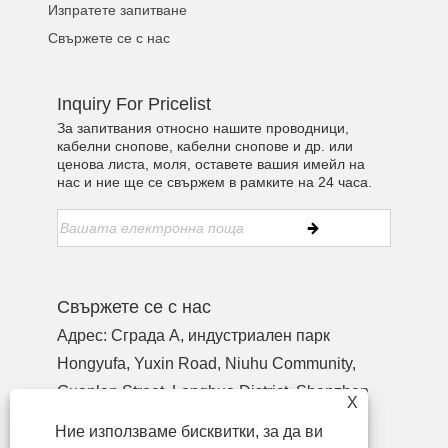
Изпратете запитване
Свържете се с нас
Inquiry For Pricelist
За запитвания относно нашите проводници,
кабелни снопове, кабелни снопове и др. или
ценова листа, моля, оставете вашия имейл на
нас и ние ще се свържем в рамките на 24 часа.
Свържете се с нас
Адрес: Сграда A, индустриален парк
Hongyufa, Yuxin Road, Niuhu Community,
Guanlan Street, Longhua District, Shenzhen
X
Guangdong, Китай, пощенски код 518110
Ние използваме бисквитки, за да ви
Тел:
+86-755-27990932