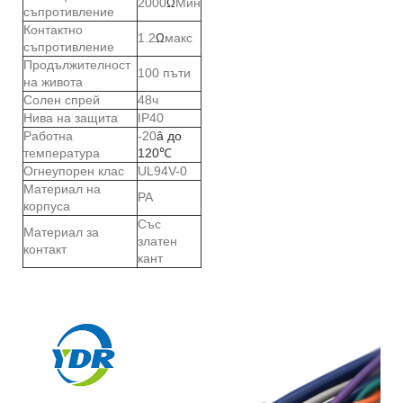
2000
Мин
Ω
съпротивление
Контактно
1.2
макс
Ω
съпротивление
Продължителност
100 пъти
на живота
Солен спрей
48ч
Нива на защита
IP40
Работна
-20
â до
температура
120
℃
Огнеупорен клас
UL94V-0
Материал на
PA
корпуса
Със
Материал за
златен
контакт
кант