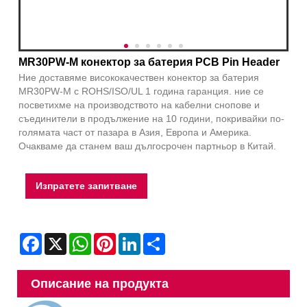
MR30PW-M конектор за батерия PCB Pin Header
Ние доставяме висококачествен конектор за батерия
MR30PW-M с ROHS/ISO/UL 1 година гаранция. ние се
посветихме на производството на кабелни снопове и
съединители в продължение на 10 години, покривайки по-
голямата част от пазара в Азия, Европа и Америка.
Очакваме да станем ваш дългосрочен партньор в Китай.
Изпратете запитване
Facebook
X
WhatsApp
Pinterest
LinkedIn
Share
Описание на продукта