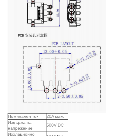
Номинален ток
20A макс
Издържа на
500V DC
напрежение
Изолационно