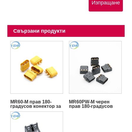
Изпращане
Свързани продукти
MR60-M прав 180-
MR60PW-M черен
градусов конектор за
прав 180-градусов
батерия 3-пинов
конектор за батерия
конектор за печатна
3-пинов конектор за
платка
печатна платка