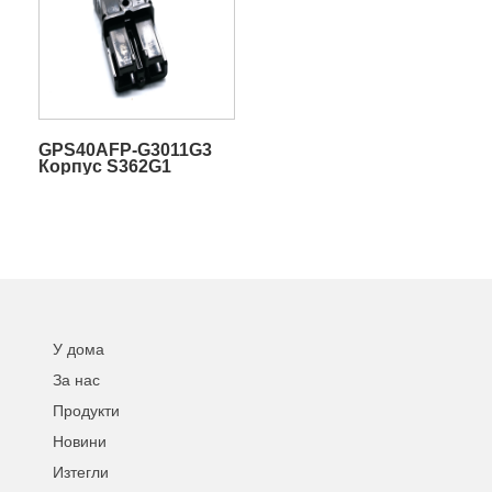
GPS40AFP-G3011G3
Корпус S362G1
Конектор за кабелен
сноп
У дома
За нас
Продукти
Новини
Изтегли