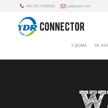
+86-755-27990932
wzl@szydr.com
У ДОМА
ЗА НА