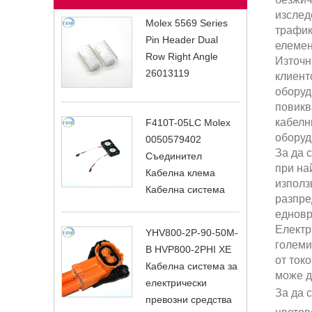
изслед
Molex 5569 Series
трафик
Pin Header Dual
елемен
Row Right Angle
Източн
26013119
клиент
оборуд
повикв
кабелн
F410T-05LC Molex
оборуд
0050579402
За да 
Съединител
при на
Кабелна клема
използ
Кабелна система
разпре
едновр
Електр
YHV800-2P-90-50M-
големи
B HVP800-2PHI XE
от ток
Кабелна система за
може д
електрически
За да 
превозни средства