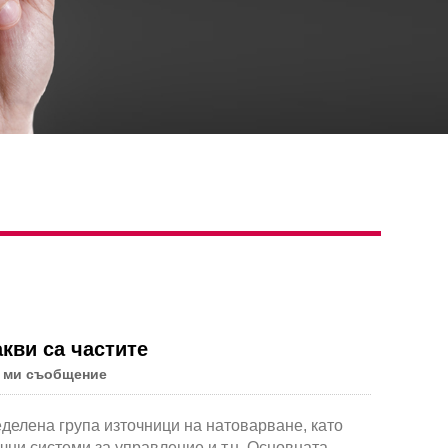
акви са частите
 ми съобщение
делена група източници на натоварване, като
ни системи за управление и т.н. Основната