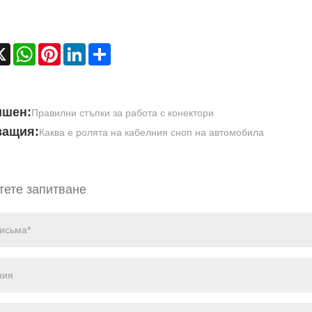
cebook
X
WhatsApp
Pinterest
LinkedIn
Share
ишен:
Правилни стъпки за работа с конектори
ващия:
Каква е ролята на кабелния сноп на автомобила
тете запитване