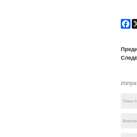
Fa
Пред
След
Изпра