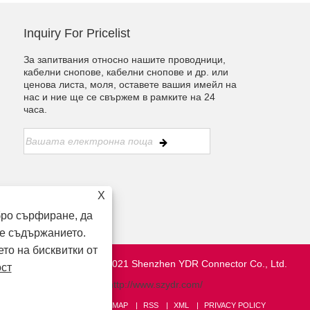
Inquiry For Pricelist
За запитвания относно нашите проводници,
кабелни снопове, кабелни снопове и др. или
ценова листа, моля, оставете вашия имейл на
нас и ние ще се свържем в рамките на 24
часа.
X
бро сърфиране, да
е съдържанието.
ето на бисквитки от
Авторско право © 2021 Shenzhen YDR Connector Co., Ltd.
ост
http://www.szydr.com/
ВРЪЗКИ
SITEMAP
RSS
XML
PRIVACY POLICY