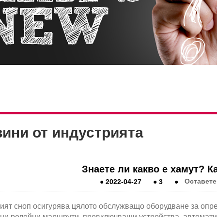
ини от индустрията
Знаете ли какво е хамут? К
●
2022-04-27
●
3
●
Оставете
ият сноп осигурява цялото обслужващо оборудване за опре
ни релейни маршрути, превключващи устройства, автоматич