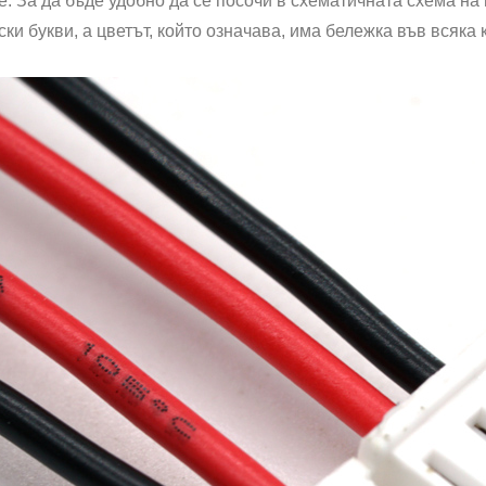
е. За да бъде удобно да се посочи в схематичната схема на
ски букви, а цветът, който означава, има бележка във всяка