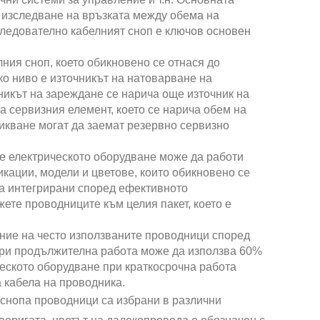
 изследване на връзката между обема на
 Следователно кабелният сноп е ключов основен
ния сноп, което обикновено се отнася до
ко ниво е източникът на натоварване на
никът на зареждане се нарича още източник на
а сервизния елемент, което се нарича обем на
икване могат да заемат резервно сервизно
че електрическото оборудване може да работи
кации, модели и цветове, които обикновено се
са интегрирани според ефективното
ете проводниците към целия пакет, което е
ние на често използваните проводници според
при продължителна работа може да използва 60%
ческото оборудване при краткосрочна работа
 кабела на проводника.
 снопа проводници са избрани в различни