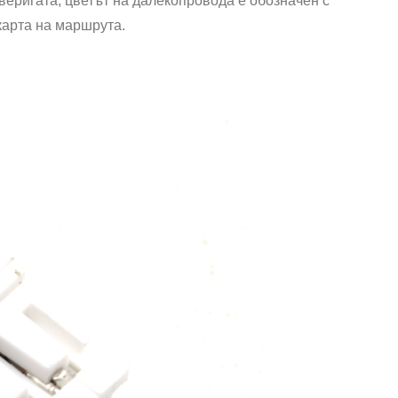
 веригата, цветът на далекопровода е обозначен с
 карта на маршрута.