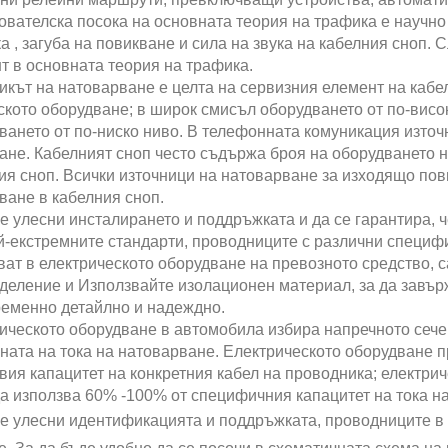
ователска посока на основната теория на трафика е научно
а , загуба на повикване и сила на звука на кабелния сноп.
т в основната теория на трафика.
икът на натоварване е целта на сервизния елемент на кабел
ското оборудване; в широк смисъл оборудването от по-висо
ването от по-ниско ниво. В телефонната комуникация източ
ане. Кабелният сноп често съдържа броя на оборудването н
ия сноп. Всички източници на натоварване за изходящо пов
ване в кабелния сноп.
се улесни инсталирането и поддръжката и да се гарантира, 
й-екстремните стандарти, проводниците с различни специфи
ват в електрическото оборудване на превозното средство, 
деление и Използвайте изолационен материал, за да завърж
еменно детайлно и надеждно.
ическото оборудване в автомобила избира напречното сече
ната на тока на натоварване. Електрическото оборудване 
овия капацитет на конкретния кабел на проводника; електри
а използва 60% -100% от специфичния капацитет на тока на
се улесни идентификацията и поддръжката, проводниците в