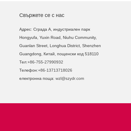
Свържете се с нас
Адрес: Сграда A, индустриален парк
Hongyufa, Yuxin Road, Niuhu Community,
Guanlan Street, Longhua District, Shenzhen
Guangdong, Китай, пощенски код 518110
Тел:
+86-755-27990932
Телефон:
+86-13713718026
електронна поща:
wzl@szydr.com