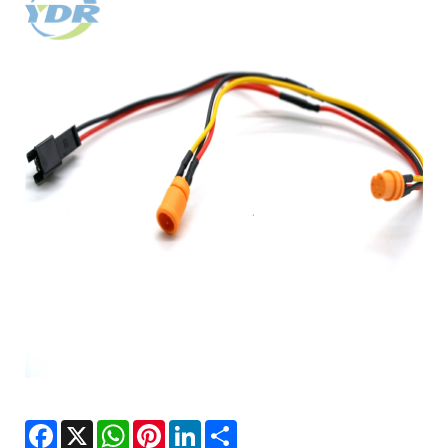
Facebook
X
WhatsApp
Pinterest
LinkedIn
Share