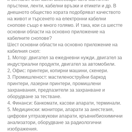
пръстени, ленти, кабелни връзки и етикети и др. В
днешното общество хората подобряват качеството
на живот и търсенето на електронни кабелни
снопове също е много голямо. И така, кои са шестте
основни области на основно приложение на
кабелните снопове?
Шест основни области на основно приложение на
кабелния сноп:
1. Мотор: двигател за ежедневни нужди, двигател за
индустриални продукти, двигател за автомобили.
2, Офис: принтери, копирни машини, скенери.
3. Промишленост: мастиленоструйни баркод
принтери, лазерни принтери, промишлени
захранвания, предпазители за захранване и
оборудване за тестване.
4. Финанси: банкомати, касови апарати, терминали.
5. Медицински: монитори, апарати за анестезия,
цифрови ултразвукови апарати, кръвни/биохимични
анализатори, оборудване за радиологични
изображения.