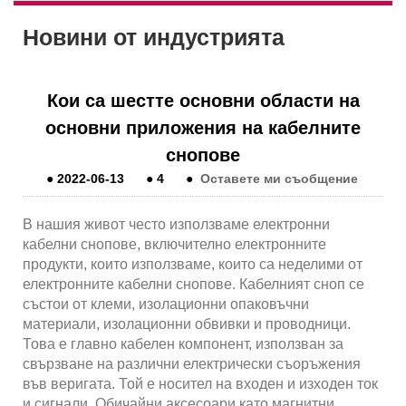
Новини от индустрията
Кои са шестте основни области на
основни приложения на кабелните
снопове
●
2022-06-13
●
4
●
Оставете ми съобщение
В нашия живот често използваме електронни
кабелни снопове, включително електронните
продукти, които използваме, които са неделими от
електронните кабелни снопове. Кабелният сноп се
състои от клеми, изолационни опаковъчни
материали, изолационни обвивки и проводници.
Това е главно кабелен компонент, използван за
свързване на различни електрически съоръжения
във веригата. Той е носител на входен и изходен ток
и сигнали. Обичайни аксесоари като магнитни