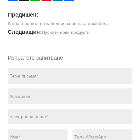
Предишен:
Каква е ролята на кабелния сноп на автомобила
Следващия:
Пуснати нови продукти
Изпратете запитване