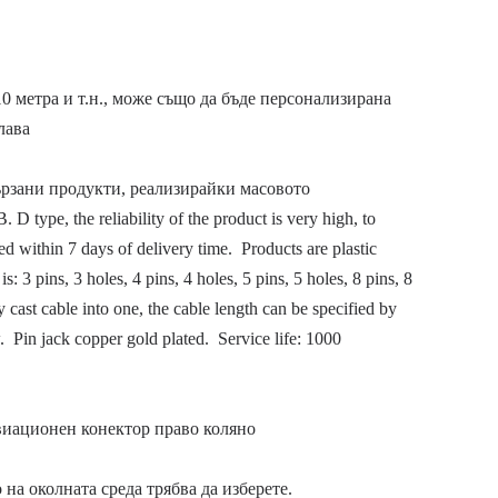
0 метра и т.н., може също да бъде персонализирана
лава
ързани продукти, реализирайки масовото
B.
D type, the reliability of the product is very high, to
 within 7 days of delivery time.
Products are plastic
: 3 pins, 3 holes, 4 pins, 4 holes, 5 pins, 5 holes, 8 pins, 8
ast cable into one, the cable length can be specified by
w.
Pin jack copper gold plated.
Service life: 1000
иационен конектор право коляно
 на околната среда трябва да изберете.