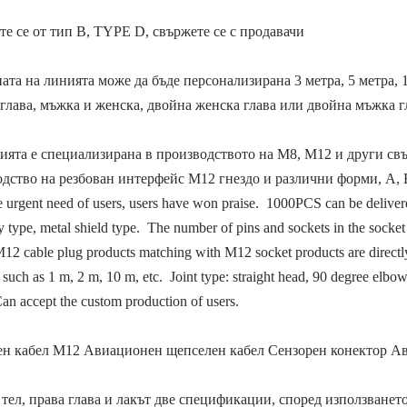
е се от тип B, TYPE D, свържете се с продавачи
та на линията може да бъде персонализирана 3 метра, 5 метра, 1
глава, мъжка и женска, двойна женска глава или двойна мъжка г
ята е специализирана в производството на M8, M12 и други св
дство на резбован интерфейс M12 гнездо и различни форми, A, 
e urgent need of users, users have won praise.
1000PCS can be delivered
 type, metal shield type.
The number of pins and sockets in the socket is
12 cable plug products matching with M12 socket products are directly c
, such as 1 m, 2 m, 10 m, etc.
Joint type: straight head, 90 degree elbo
an accept the custom production of users.
ен кабел M12 Авиационен щепселен кабел Сензорен конектор Ав
 тел, права глава и лакът две спецификации, според използването