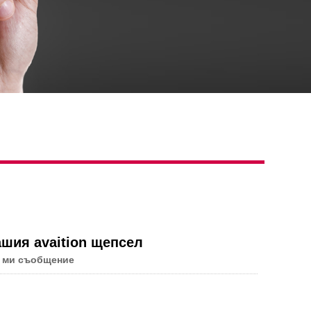
шия avaition щепсел
 ми съобщение