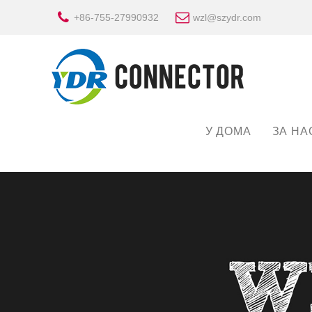
+86-755-27990932
wzl@szydr.com
У ДОМА
ЗА НА