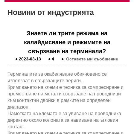
Новини от индустрията
Знаете ли трите режима на
калайдисване и режимите на
свързване на терминала?
●
2023-03-13
●
4
●
Оставете ми съобщение
Терминалите за окабеляване обикновено се
използват в свързващите вериги.
Кримпването на клеми е техника за компресиране и
преместване на метал и свързване на проводници
към контактни двойки в рамките на определен
диапазон.
Намотката на клемата е за увиване на проводника
директно около колоната за навиване на ъгловия
контакт.
Кримпването на клеми е техника за компресиране и