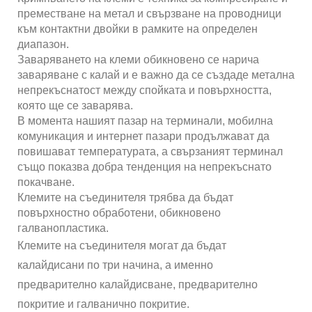
преместване на метал и свързване на проводници
към контактни двойки в рамките на определен
диапазон.
Заваряването на клеми обикновено се нарича
заваряване с калай и е важно да се създаде метална
непрекъснатост между спойката и повърхността,
която ще се заварява.
В момента нашият пазар на терминали, мобилна
комуникация и интернет пазари продължават да
повишават температурата, а свързаният терминал
също показва добра тенденция на непрекъснато
покачване.
Клемите на съединителя трябва да бъдат
повърхностно обработени, обикновено
галванопластика.
Клемите на съединителя могат да бъдат
калайдисани по три начина, а именно
предварително калайдисване, предварително
покритие и галванично покритие.