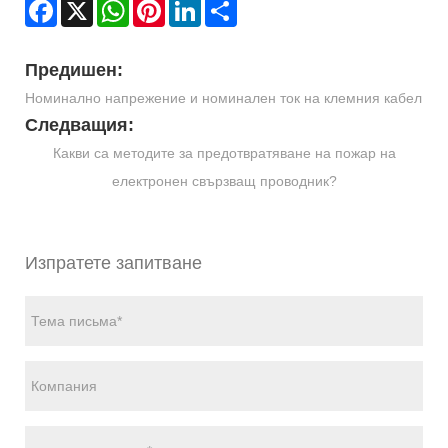
Facebook
X
WhatsApp
Pinterest
LinkedIn
Share
Предишен:
Номинално напрежение и номинален ток на клемния кабел
Следващия:
Какви са методите за предотвратяване на пожар на
електронен свързващ проводник?
Изпратете запитване