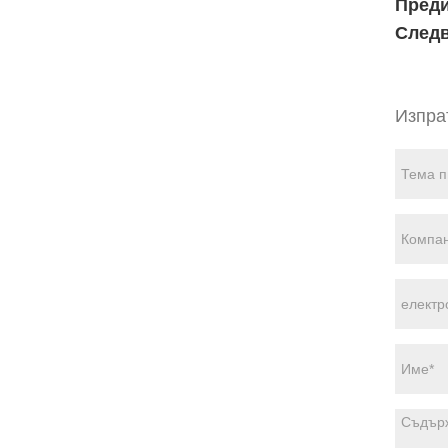
Пред
След
Изпра