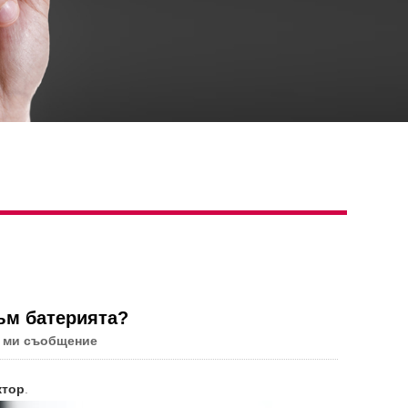
ъм батерията?
 ми съобщение
ктор
.