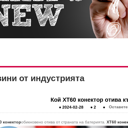
ини от индустрията
Кой XT60 конектор отива к
●
2024-02-28
●
2
●
Оставете
0 конектор
обикновено отива от страната на батерията.
XT60 коне