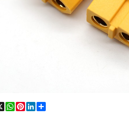
cebook
X
WhatsApp
Pinterest
LinkedIn
Share