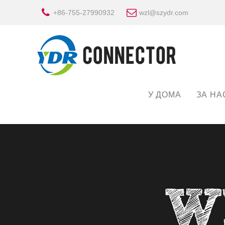
+86-755-27990932
wzl@szydr.com
У ДОМА
ЗА НА