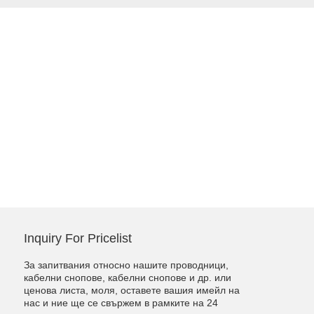
Inquiry For Pricelist
За запитвания относно нашите проводници,
кабелни снопове, кабелни снопове и др. или
ценова листа, моля, оставете вашия имейл на
нас и ние ще се свържем в рамките на 24