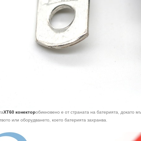
та
XT60 конектор
обикновено е от страната на батерията, докато м
твото или оборудването, което батерията захранва.