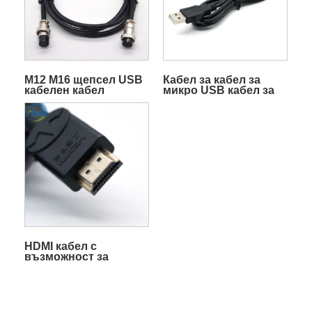
M12 M16 щепсел USB
Кабел за кабел за
кабелен кабел
микро USB кабел за
Издръжлив
данни
удължителен кабел за
данни Електронен
проводник
HDMI кабел с
възможност за
персонализиране