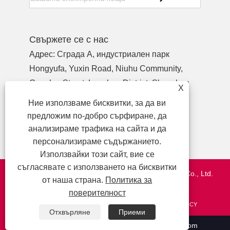
Свържете се с нас
Адрес: Сграда A, индустриален парк
Hongyufa, Yuxin Road, Niuhu Community,
Guanlan Street, Longhua District, Shenzhen
X
Guangdong, Китай, пощенски код 518110
Ние използваме бисквитки, за да ви
Тел:
+86-755-27990932
предложим по-добро сърфиране, да
Телефон:
+86-13713718026
анализираме трафика на сайта и да
електронна поща:
wzl@szydr.com
персонализираме съдържанието.
Използвайки този сайт, вие се
съгласявате с използването на бисквитки
Авторско право © 2021 Shenzhen YDR Connector Co., Ltd.
от наша страна.
Политика за
http://www.szydr.com/
поверителност
ВРЪЗКИ
SITEMAP
RSS
XML
PRIVACY POLICY
Отхвърляне
Приеми
+86-755-27990932
wzl@szydr.com