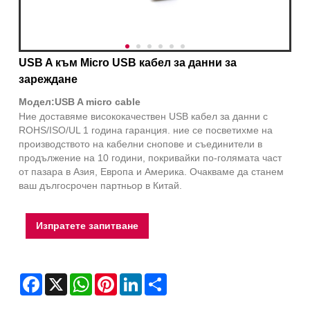
USB A към Micro USB кабел за данни за
зареждане
Модел:USB A micro cable
Ние доставяме висококачествен USB кабел за данни с
ROHS/ISO/UL 1 година гаранция. ние се посветихме на
производството на кабелни снопове и съединители в
продължение на 10 години, покривайки по-голямата част
от пазара в Азия, Европа и Америка. Очакваме да станем
ваш дългосрочен партньор в Китай.
Изпратете запитване
Facebook
X
WhatsApp
Pinterest
LinkedIn
Share