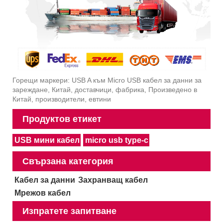
Горещи маркери: USB A към Micro USB кабел за данни за
зареждане, Китай, доставчици, фабрика, Произведено в
Китай, производители, евтини
Продуктов етикет
USB мини кабел
micro usb type-c
Свързана категория
Кабел за данни
Захранващ кабел
Мрежов кабел
Изпратете запитване