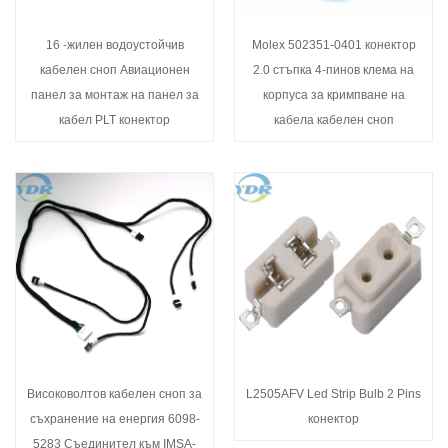
16 -жилен водоустойчив
Molex 502351-0401 конектор
кабелен сноп Авиационен
2.0 стъпка 4-пинов клема на
панел за монтаж на панел за
корпуса за кримпване на
кабел PLT конектор
кабела кабелен сноп
Високоволтов кабелен сноп за
L2505AFV Led Strip Bulb 2 Pins
съхранение на енергия 6098-
конектор
5283 Съединител към IMSA-