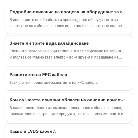
покривайки по-голямата част от пазара в
Азия, Европа и Америка. Очакваме да
Подробно описание на процеса на оборудване за свързване на кабелни снопове
станем ваш дългосрочен партньор в Китай.
В операциите по обработка и производство оборудването за
свързване на кабелни снопове играе роля на свързване нагоре и
надолу, особено обвързващия ефект от използването на
оборудване за завързване на кабелни снопове. Просто казано,
Знаете ли трите вида калайдисване
този вид оборудване може да се използва в много индустрии.
Всъщност това е споразумението за свързване. Кабелният сноп е
Клемните блокове са общи компоненти за свързване на вериги.
фиксиран, инсталиран и отстранен, като в процеса може да се
Използва се главно като електрическа връзка и предаване на
спести място и кабелният сноп може да бъде направен по-красив
сигнал между оборудване и компоненти, компоненти и шкафове и
и щедър. Каква технология използва това оборудване? ?
системи и подсистеми и се опитва да предотврати изкривяването
Развитието на FFC кабела
на сигнала и загубата на енергия между системите.
Тази статия представя развитието на FFC кабела.
Кои са шестте основни области на основни приложения на кабелните снопове
В нашия живот често използваме електронни кабелни снопове,
включително електронните продукти, които използваме, които са
неделими от електронните кабелни снопове.
Какво е LVDS кабел¼