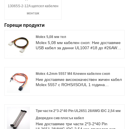
13065S-2-12A щепсел кабелен
монтаж
Горещи продукти
Molex 5,08 мм тел
Molex 5,08 мм кабелен сноп: Ние доставяме
USB кабел за данни UL1007 #18 до #26AWG
висококачествен електрически проводник с
ROHS/ISO/UL 1 година гаранция.
посветихме се на производството на
кабелни снопове и конектори в продължение
на 10 години, обхващайки по -голямата част
Molex 4.2mm 5557 M4 Клемен кабелен сноп
от пазара в Азия, Европа и Америка.
Ние доставяме висококачествен жичен кабел
Очакваме да станем ваши дългосрочни
Molex 5557 с ROHS/ISO/UL 1 година
партньори в china.Molex 1.25mm, 3.0mm,
гаранция. посветихме се на производството
4.2mm, 5.08mm Pitch сериен съединителен
на кабелни снопове и конектори в
кабел сглобен кабелен сноп.
продължение на 10 години, обхващайки по
-голямата част от пазара в Азия, Европа и
Америка. Очакваме да станем ваши
Три части 2*3-2*40 Pin UL2651 28AWG IDC 2,54 мм
дългосрочни партньори в Китай.
Двореден сив плосък кабел
Ние доставяме три части 2*3-2*40 Pin
UL2651 28AWG IDC 2,54 мм двуредов сив