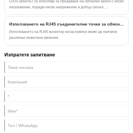
LVDS кабелът се използва за предаване на сигнален кабел с ниско
напрежение, поради ниско напрежение и добър сигнал,
екраниращият ефект се използва главно при връзката между
екрана и дънната платка, използван повече в LCD, LCD
Използването на RJ45 съединителни точки за обяснение!
телевизори, преносими компютри.
Използването на RJ45 конектор незаслужено може да причини
различни нежелани явления.
Изпратете запитване