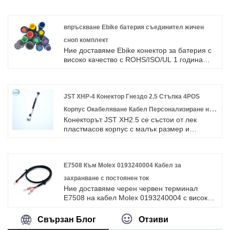
тип кримпване
посветихме се на производството на
кабелни снопове и конектори в продължение
на 10 години, обхващайки по -голямата част
впръскване Ebike батерия съединител жичен
от пазара в Азия, Европа и Америка.
сноп комплект
Очакваме да станем ваши дългосрочни
Ние доставяме Ebike конектор за батерия с
партньори в Китай.RJ45 CAT5, CAT6 или
високо качество с ROHS/ISO/UL 1 година
CAT7 високоскоростен Ethernet LAN мрежов
гаранция. ние се посветихме на
кабел. Позлатен RJ45 Супер бърз и
производството на кабелни снопове и
стабилен мрежов кабел.
съединители в продължение на 10 години,
покривайки по-голямата част от пазара в
JST XHP-4 Конектор Гнездо 2.5 Стъпка 4POS
Азия, Европа и Америка. Очакваме да
Корпус Окабеляване Кабел Персонализиране на
станем ваш дългосрочен партньор в Китай.
Конекторът JST XH2.5 се състои от лек
кабел
пластмасов корпус с малък размер и
метален щифт с добра проводимост.
E7508 Към Molex 0193240004 Кабел за
захранване с постоянен ток
Ние доставяме черен червен терминал
E7508 на кабел Molex 0193240004 с високо
качество с ROHS/ISO/UL 1 година гаранция.
посветихме се на производството на
Свързан Блог
Отзиви
кабелни снопове и конектори в продължение