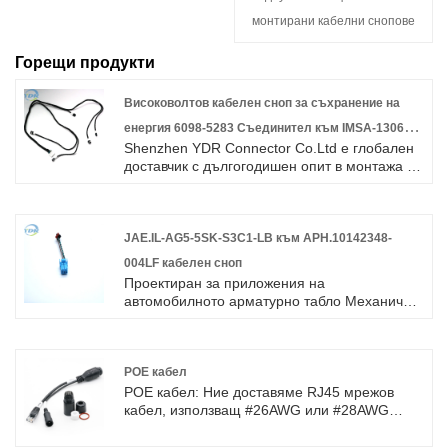
монтирани кабелни снопове
Горещи продукти
Високоволтов кабелен сноп за съхранение на
енергия 6098-5283 Съединител към IMSA-13065S-
Shenzhen YDR Connector Co.Ltd е глобален
2-12A щепсел кабелен монтаж
доставчик с дългогодишен опит в монтажа на
кабелни снопове за автомобилни снопове за
автомобили. Добре дошли при запитване за
кабел за автомобилни автомобили.
JAE.IL-AG5-5SK-S3C1-LB към APH.10142348-
004LF кабелен сноп
Проектиран за приложения на
автомобилното арматурно табло Механично
заключване осигурява прилягане напред
Уникалната конфигурация на черупката
помага за предотвратяване на
несъответствия Механизмът с двойно
POE кабел
заключване предотвратява движението на
POE кабел: Ние доставяме RJ45 мрежов
контактите Наличен поляризиран тип (само
кабел, използващ #26AWG или #28AWG
един ред, 5 и 6 контакта) Високо надеждни
висококачествен електрически проводник с
контакти на гнездото Опростени краища от
ROHS/ISO/UL 1 година гаранция.