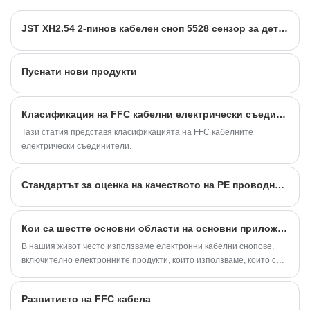
на 10 години, обхващайки по -голямата част
от пазара в Азия, Европа и Америка.
JST XH2.54 2-пинов кабелен сноп 5528 сензор за детектор на фоторезисторни елементи
Очакваме да станем ваши дългосрочни
партньори в Китай.
Пуснати нови продукти
Класификация на FFC кабелни електрически съединители
Тази статия представя класификацията на FFC кабелните
електрически съединители.
Стандартът за оценка на качеството на PE проводника на електронния кабелен сноп е обяснен подробно
Кои са шестте основни области на основни приложения на кабелните снопове
В нашия живот често използваме електронни кабелни снопове,
включително електронните продукти, които използваме, които са
неделими от електронните кабелни снопове.
Развитието на FFC кабела