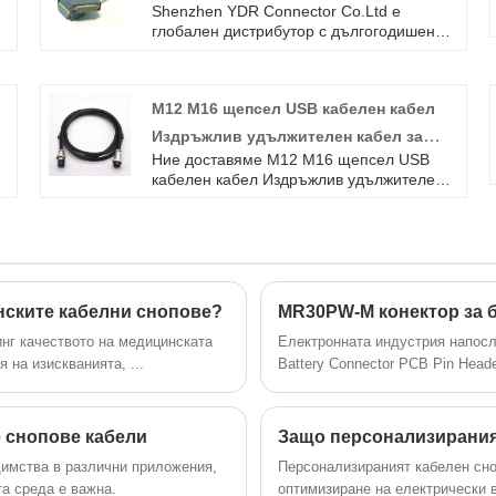
Shenzhen YDR Connector Co.Ltd е
глобален дистрибутор с дългогодишен
опит в HEEE-064-FC 16A 500V 6KV
кабелен монтаж. Това е оригинален
кабелен сноп за съединител TE, добре
M12 M16 щепсел USB кабелен кабел
дошли при запитване.
Издръжлив удължителен кабел за
Ние доставяме M12 M16 щепсел USB
данни Електронен проводник
кабелен кабел Издръжлив удължителен
кабел за данни Електронен проводник с
високо качество с ROHS/ISO/UL 1 година
гаранция. посветихме се на
производството на кабелни снопове и
конектори в продължение на 10 години,
обхващайки по -голямата част от пазара
инските кабелни снопове?
в Азия, Европа и Америка. Очакваме да
станем ваши дългосрочни партньори в
нг качеството на медицинската
Електронната индустрия напос
Китай.
 на изискванията, ...
Battery Connector PCB Pin Head
свързване в устройства, захран
 снопове кабели
димства в различни приложения,
Персонализираният кабелен сно
а среда е важна.
оптимизиране на електрически 