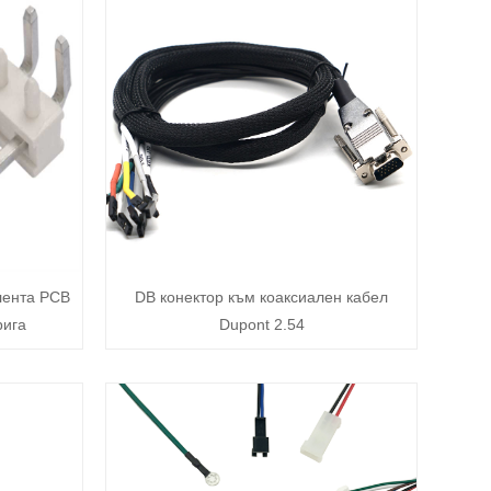
лента PCB
DB конектор към коаксиален кабел
рига
Dupont 2.54