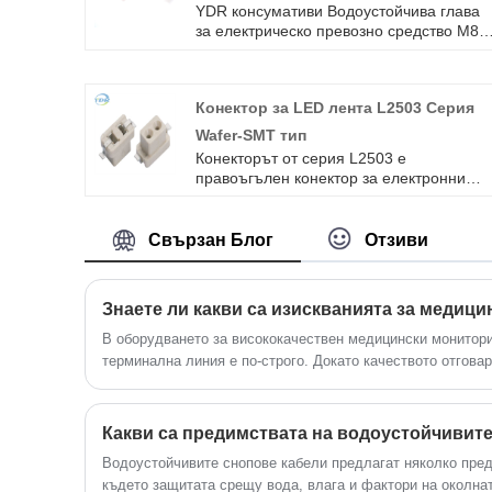
YDR консумативи Водоустойчива глава
2.5 кабел за велосипед
за електрическо превозно средство M8
водоустойчив щепсел водоустойчив
конектор малък водоустойчив конектор.
Малък водоустойчив щепсел, може да
Конектор за LED лента L2503 Серия
направи електрически автомобили,
скутери, балансирана връзка с кола по-
Wafer-SMT тип
удобна, водоустойчивата
Конекторът от серия L2503 е
производителност е добра
правоъгълен конектор за електронни
устройства.
Свързан Блог
Отзиви
Знаете ли какви са изискванията за медиц
В оборудването за висококачествен медицински монитори
терминална линия е по-строго. Докато качеството отговаря
Какви са предимствата на водоустойчивите
Водоустойчивите снопове кабели предлагат няколко пре
където защитата срещу вода, влага и фактори на околнат