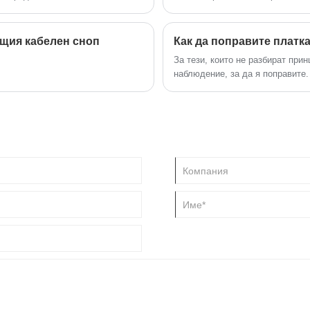
потребителски електронни прил
ащия кабелен сноп
Как да поправите платк
За тези, които не разбират при
наблюдение, за да я поправите.
по външния вид и дали цокълът
грешна позиция и дали платката
направим корекции преди свързв