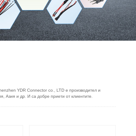
henzhen YDR Connector co., LTD е производител и
я, Азия и др. И са добре приети от клиентите.