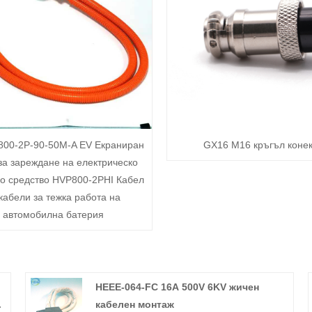
800-2P-90-50M-A EV Екраниран
GX16 M16 кръгъл коне
за зареждане на електрическо
о средство HVP800-2PHI Кабел
 кабели за тежка работа на
автомобилна батерия
HEEE-064-FC 16A 500V 6KV жичен
кабелен монтаж