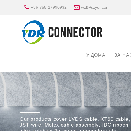
+86-755-27990932
wzl@szydr.com
У ДОМА
ЗА НА