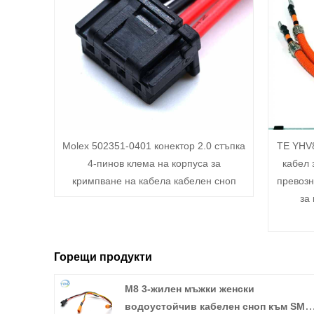
Molex 502351-0401 конектор 2.0 стъпка
TE YHV
4-пинов клема на корпуса за
кабел 
кримпване на кабела кабелен сноп
превозн
за
Горещи продукти
M8 3-жилен мъжки женски
водоустойчив кабелен сноп към SM