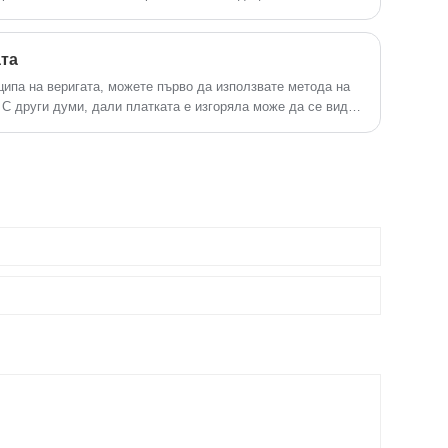
ожения.
ата
нципа на веригата, можете първо да използвате метода на
 С други думи, дали платката е изгоряла може да се види
 е повреден на външен вид, дали чипът е поставен на
 е изпусната. Ако бъде открита грешка, можем да
ане, като например промяна на чипа в правилната посока.