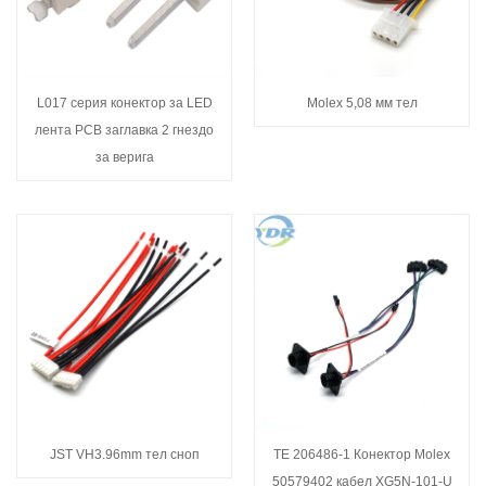
L017 серия конектор за LED
Molex 5,08 мм тел
лента PCB заглавка 2 гнездо
за верига
JST VH3.96mm тел сноп
TE 206486-1 Конектор Molex
50579402 кабел XG5N-101-U