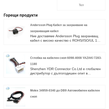
Тел
Горещи продукти
Andersson Plug Кабел за захранване на
захранващия кабел
Ние доставяме Andersson Plug захранващ
кабел с високо качество с ROHS/ISO/UL 1
година гаранция. посветихме се на
производството на кабелни снопове и
конектори в продължение на 10 години,
обхващайки по -голямата част от пазара в
Сглобка на кабелен сноп 6098-4008 YAZAKI 7283-
Азия, Европа и Америка. Очакваме да
1180
станем ваши дългосрочни партньори в
Shenzhen YDR Connector Co.Ltd е глобален
Китай.
дистрибутор с дългогодишен опит в
разпространението на електронни
компоненти. Основна марка конектор: TE,
AMP, Tyco, Molex, Yazaki Yazaki, FCI, Delphi,
JST Japan Press, JAE Japan Avionics, Hirose
Molex 34959-0340 до DB9 Автомобилен кабелен
Hirose, Sumitomo, Souriau, 3M, Phoenix,
сноп
Wago, Amphenol, Rosenberg и др.