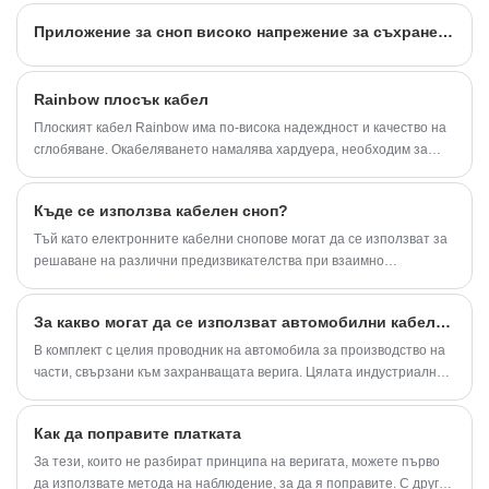
Приложение за сноп високо напрежение за съхранение на енергия
Rainbow плосък кабел
Плоският кабел Rainbow има по-висока надеждност и качество на
сглобяване. Окабеляването намалява хардуера, необходим за
вътрешно свързване, като спойки, магистрални проводници,
проводник за основна плоча и кабели, които обикновено се
Къде се използва кабелен сноп?
използват в традиционните електронни опаковки, така че
окабеляването може да осигури по-висока надеждност и качество
Тъй като електронните кабелни снопове могат да се използват за
на сглобяване.
решаване на различни предизвикателства при взаимно
свързване, те се използват широко в различни индустрии. Знаете
ли кои индустрии обикновено се използват в електронните
За какво могат да се използват автомобилни кабелни снопове?
кабелни снопове? По-долу инженерът по свързване на Shenzhen
YDR Connector Co.Ltd ще представи 8 индустрии на приложение
В комплект с целия проводник на автомобила за производство на
на електронни кабелни снопове.
части, свързани към захранващата верига. Цялата индустриална
верига от кабелни снопове за превозни средства включва кабели ...
Как да поправите платката
За тези, които не разбират принципа на веригата, можете първо
да използвате метода на наблюдение, за да я поправите. С други