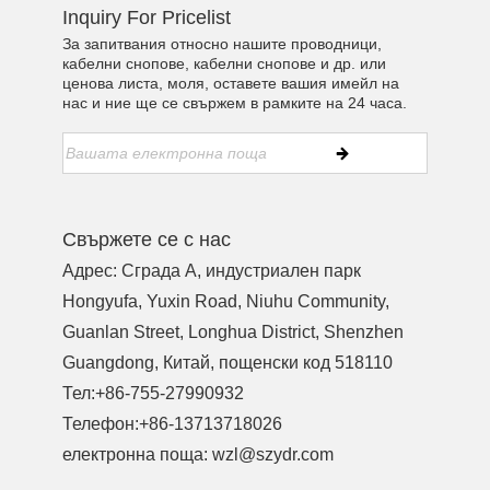
Inquiry For Pricelist
За запитвания относно нашите проводници,
кабелни снопове, кабелни снопове и др. или
ценова листа, моля, оставете вашия имейл на
нас и ние ще се свържем в рамките на 24 часа.
Свържете се с нас
Адрес: Сграда A, индустриален парк
Hongyufa, Yuxin Road, Niuhu Community,
Guanlan Street, Longhua District, Shenzhen
Guangdong, Китай, пощенски код 518110
Тел:
+86-755-27990932
Телефон:
+86-13713718026
електронна поща:
wzl@szydr.com