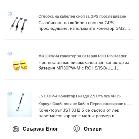
Сглобка на кабелен сноп за GPS проследяване
Сглобяване на кабелен сноп за GPS
проследяване, използвайте конектор SM2.5,
добро електронно представяне, добре
дошли при запитване.
MR30PW-M конектор за батерия PCB Pin Header
Ние доставяме висококачествен конектор за
батерия MR30PW-M с ROHS/ISO/UL 1
година гаранция. ние се посветихме на
производството на кабелни снопове и
съединители в продължение на 10 години,
покривайки по-голямата част от пазара в
Азия, Европа и Америка. Очакваме да
JST XHP-4 Конектор Гнездо 2.5 Стъпка 4POS
станем ваш дългосрочен партньор в Китай.
Корпус Окабеляване Кабел Персонализиране на
Конекторът JST XH2.5 се състои от лек
кабел
пластмасов корпус с малък размер и
метален щифт с добра проводимост.
Свързан Блог
Отзиви