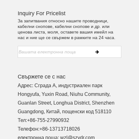
Inquiry For Pricelist
За запитвания относно нашите проводници,
кабелни снопове, кабелни снопове и др. или
ценова листа, моля, оставете вашия имейл на
нас и ние ще се свържем в рамките на 24 часа.
Свържете се с нас
Адрес: Сграда A, индустриален парк
Hongyufa, Yuxin Road, Niuhu Community,
Guanlan Street, Longhua District, Shenzhen
Guangdong, Китай, пощенски код 518110
Тел:
+86-755-27990932
Телефон:
+86-13713718026
електронна поща:
wzl@szydr.com