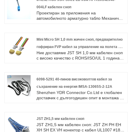
004LF кабелен сноп
Проектиран за приложения на
автомобилното арматурно табло Механично
заключване осигурява прилягане напред
Уникалната конфигурация на черупката
помага за предотвратяване на
несъответствия Механизмът с двойно
Mini Micro SH 1,0 mm жичен сноп, предварително
заключване предотвратява движението на
гофриран FVP кабел за управление на полета на
контактите Наличен поляризиран тип (само
Ние доставяме JST SH 1,0 мм кабелен сноп
дрона
един ред, 5 и 6 контакта) Високо надеждни
с високо качество с ROHS/ISO/UL 1 година
контакти на гнездото Опростени краища от
гаранция.
тип кримпване
6098-5291 40-пинов високоволтов кабел за
съхранение на енергия IMSA-13065S-2-12A
Shenzhen YDR Connector Co.Ltd е глобален
доставчик с дългогодишен опит в монтажа на
кабелни снопове за автомобилни снопове за
автомобили. Добре дошли при запитване за
кабел за автомобилни автомобили.
JST ZH1,5 мм кабелен сноп
JST ZH1,5 мм кабелен сноп: JST ZH PH EH
XH SH EX VH конектор с кабел UL1007 #18