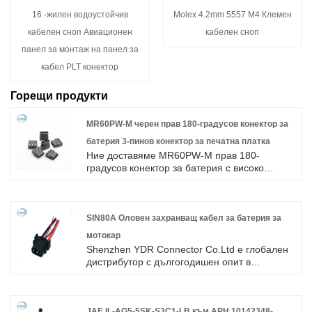
16 -жилен водоустойчив
Molex 4.2mm 5557 M4 Клемен
кабелен сноп Авиационен
кабелен сноп
панел за монтаж на панел за
кабел PLT конектор
Горещи продукти
MR60PW-M черен прав 180-градусов конектор за
батерия 3-пинов конектор за печатна платка
Ние доставяме MR60PW-M прав 180-
градусов конектор за батерия с високо
качество с ROHS/ISO/UL 1 година гаранция.
ние се посветихме на производството на
кабелни снопове и съединители в
продължение на 10 години, покривайки по-
SIN80A Оловен захранващ кабел за батерия за
голямата част от пазара в Азия, Европа и
мотокар
Америка. Очакваме да станем ваш
Shenzhen YDR Connector Co.Ltd е глобален
дългосрочен партньор в Китай.
дистрибутор с дългогодишен опит в
захранващия кабел за захранващ
акумулатор с мотокари SIN80A. Това е
оригинален кабелен сноп за съединител TE,
добре дошли при запитване.
JAE.IL-AG5-5SK-S3C1-LB към APH.10142348-