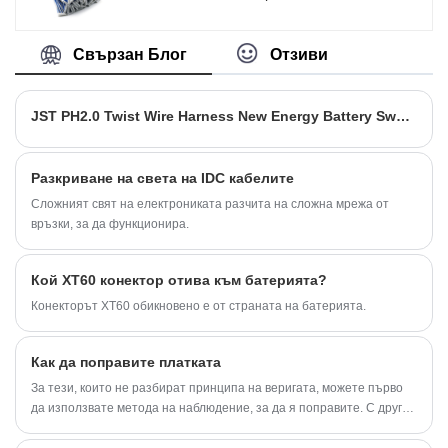
до #26AWG с високо качество с
ROHS/ISO/UL 1 година гаранция.
посветихме се на производството на
Свързан Блог
Отзиви
кабелни снопове и конектори в продължение
на 10 години, обхващайки по -голямата част
от пазара в Азия, Европа и Америка.
JST PH2.0 Twist Wire Harness New Energy Battery Sweeping Robot кабелен монтаж
Очакваме да станем ваши дългосрочни
партньори в china.JST сериали тел към
борда мъжки женски конектор кабелен
монтажен проводник. Персонализиран JST
Разкриване на света на IDC кабелите
ZH PH EH XH SH EX VH 1,0 1,25 1,5 2,0 2,54
Сложният свят на електрониката разчита на сложна мрежа от
мм Pitch 2/3/4/5/6 Pin Конектори Кабелни
връзки, за да функционира.
снопове
Кой XT60 конектор отива към батерията?
Конекторът XT60 обикновено е от страната на батерията.
Как да поправите платката
За тези, които не разбират принципа на веригата, можете първо
да използвате метода на наблюдение, за да я поправите. С други
думи, дали платката е изгоряла може да се види по външния вид и