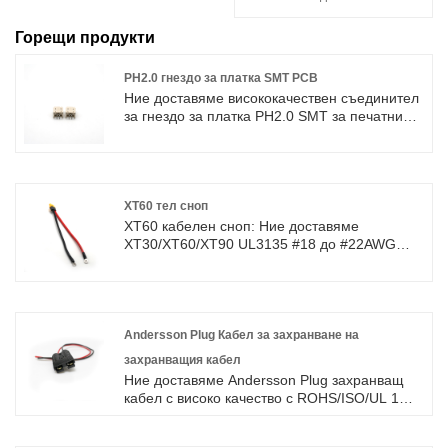
Горещи продукти
PH2.0 гнездо за платка SMT PCB
Ние доставяме висококачествен съединител
за гнездо за платка PH2.0 SMT за печатни
платки с високо качество с ROHS/ISO/UL 1
година гаранция. посветихме се на
производството на кабелни снопове и
конектори в продължение на 10 години,
обхващайки по -голямата част от пазара в
XT60 тел сноп
Азия, Европа и Америка. Очакваме да
XT60 кабелен сноп: Ние доставяме
станем ваши дългосрочни партньори в
XT30/XT60/XT90 UL3135 #18 до #22AWG
Китай.
супер мек силиконов кабел с високо
качество с ROHS/ISO/UL 1 година гаранция.
посветихме се на производството на
кабелни снопове и конектори в продължение
на 10 години, обхващайки по -голямата част
Andersson Plug Кабел за захранване на
от пазара в Азия, Европа и Америка.
захранващия кабел
Очакваме да станем ваши дългосрочни
Ние доставяме Andersson Plug захранващ
партньори в Китай.XT30/XT60/XT90 Входно
кабел с високо качество с ROHS/ISO/UL 1
и изходно захранващо кабелно захранване.
година гаранция. посветихме се на
производството на кабелни снопове и