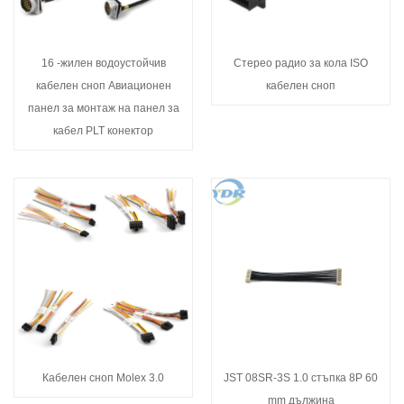
16 -жилен водоустойчив
Стерео радио за кола ISO
кабелен сноп Авиационен
кабелен сноп
панел за монтаж на панел за
кабел PLT конектор
Кабелен сноп Molex 3.0
JST 08SR-3S 1.0 стъпка 8P 60
mm дължина