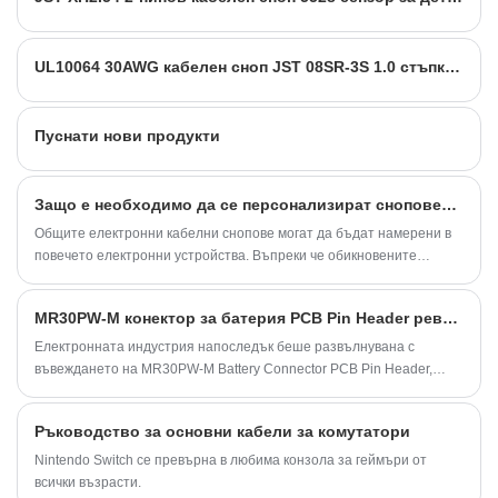
UL10064 30AWG кабелен сноп JST 08SR-3S 1.0 стъпка 8 пинов конектор
Пуснати нови продукти
Защо е необходимо да се персонализират сноповете за електронно окабеляване?
Общите електронни кабелни снопове могат да бъдат намерени в
повечето електронни устройства. Въпреки че обикновените
снопове за електронно окабеляване са по -често срещани от ...
MR30PW-M конектор за батерия PCB Pin Header революционизира ли свързаността в устройствата, захранвани от батерии?
Електронната индустрия напоследък беше развълнувана с
въвеждането на MR30PW-M Battery Connector PCB Pin Header,
новаторски продукт, който предефинира стандартите за
свързване в устройства, захранвани с батерии.
Ръководство за основни кабели за комутатори
Nintendo Switch се превърна в любима конзола за геймъри от
всички възрасти.