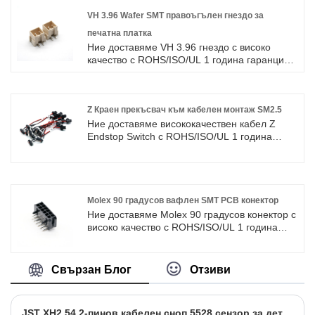
конектори в продължение на 10 години,
обхващайки по -голямата част от пазара в
VH 3.96 Wafer SMT правоъгълен гнездо за
Азия, Европа и Америка. Очакваме да
печатна платка
станем ваши дългосрочни партньори в
Ние доставяме VH 3.96 гнездо с високо
Китай.
качество с ROHS/ISO/UL 1 година гаранция.
посветихме се на производството на
кабелни снопове и конектори в продължение
на 10 години, обхващайки по -голямата част
от пазара в Азия, Европа и Америка.
Z Краен прекъсвач към кабелен монтаж SM2.5
Очакваме да станем ваши дългосрочни
Ние доставяме висококачествен кабел Z
партньори в Китай.
Endstop Switch с ROHS/ISO/UL 1 година
гаранция. посветихме се на производството
на кабелни снопове и конектори в
продължение на 10 години, обхващайки по
-голямата част от пазара в Азия, Европа и
Америка. Очакваме да станем ваши
Molex 90 градусов вафлен SMT PCB конектор
дългосрочни партньори в Китай.
Ние доставяме Molex 90 градусов конектор с
високо качество с ROHS/ISO/UL 1 година
гаранция. посветихме се на производството
на кабелни снопове и конектори в
продължение на 10 години, обхващайки по
Свързан Блог
Отзиви
-голямата част от пазара в Азия, Европа и
Америка. Очакваме да станем ваши
дългосрочни партньори в Китай.
JST XH2.54 2-пинов кабелен сноп 5528 сензор за детектор на фоторезисторни елементи