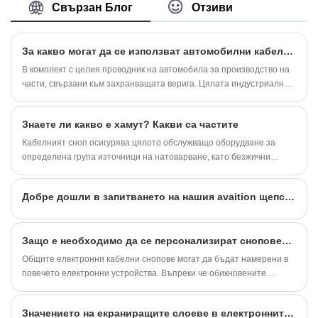
продължение на 10 години, обхващайки по
Свързан Блог
Отзиви
-голямата част от пазара в Азия, Европа и
Америка. Очакваме да станем ваши
дългосрочни партньори в Китай.
За какво могат да се използват автомобилни кабелни снопове?
В комплект с целия проводник на автомобила за производство на
части, свързани към захранващата верига. Цялата индустриална
верига от кабелни снопове за превозни средства включва кабели ...
Знаете ли какво е хамут? Какви са частите
Кабелният сноп осигурява цялото обслужващо оборудване за
определена група източници на натоварване, като безжични
релейни маршрути, превключващи устройства, системи за
автоматично управление и др.
Добре дошли в запитването на нашия avaition щепсел
Защо е необходимо да се персонализират сноповете за електронно окабеляване?
Общите електронни кабелни снопове могат да бъдат намерени в
повечето електронни устройства. Въпреки че обикновените
снопове за електронно окабеляване са по -често срещани от ...
Значението на екраниращите слоеве в електронните проводници