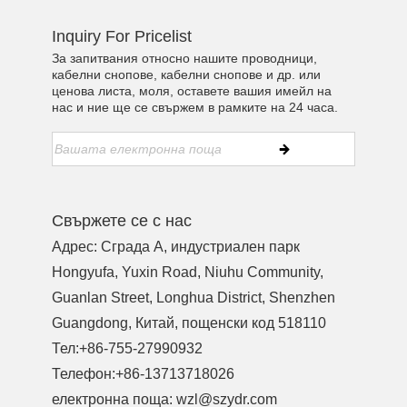
Inquiry For Pricelist
За запитвания относно нашите проводници,
кабелни снопове, кабелни снопове и др. или
ценова листа, моля, оставете вашия имейл на
нас и ние ще се свържем в рамките на 24 часа.
Свържете се с нас
Адрес: Сграда A, индустриален парк
Hongyufa, Yuxin Road, Niuhu Community,
Guanlan Street, Longhua District, Shenzhen
Guangdong, Китай, пощенски код 518110
Тел:
+86-755-27990932
Телефон:
+86-13713718026
електронна поща:
wzl@szydr.com