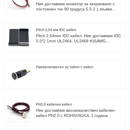
Ние доставяме конектор за захранване с
кабел
постоянен ток 90 градуса 5.5 2.1 мъжки
женски панелен кабел, кабелен сноп с
високо качество с ROHS/ISO/UL 1 година
гаранция. посветихме се на производството
на кабелни снопове и конектори в
Pitch 2,54 мм IDC кабел
продължение на 10 години, обхващайки по
Pitch 2.54mm IDC кабел: Ние доставяме IDC
-голямата част от пазара в Азия, Европа и
5.5*2.1mm UL2464, UL2468 #16AWG,
Америка. Очакваме да станем ваши
#18AWG или #20AWG кабелен кабел с
дългосрочни партньори в Китай.
високо качество с ROHS/ISO/UL 1 година
гаранция. посветихме се на производството
на кабелни снопове и конектори в
продължение на 10 години, обхващайки по
Превключвател за табло с кабел
-голямата част от пазара в Азия, Европа и
Америка. Очакваме да станем ваш
дългосрочен партньор в Китай.
PH2.0 кабелен кабел
Ние доставяме висококачествен кабелен
кабел PH2.0 с ROHS/ISO/UL 1 година
гаранция. посветихме се на производството
на кабелни снопове и конектори в