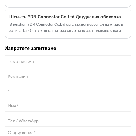
Шенжен YDR Connector Co.Ltd Двудневна обиколка на залива Tai O
Shenzhen YDR Connector Co.Ltd организира персонал да отиде в
залива Tai O за водни каяци, развитие на плажа, плаване с яхти,
барбекю
Изпратете запитване