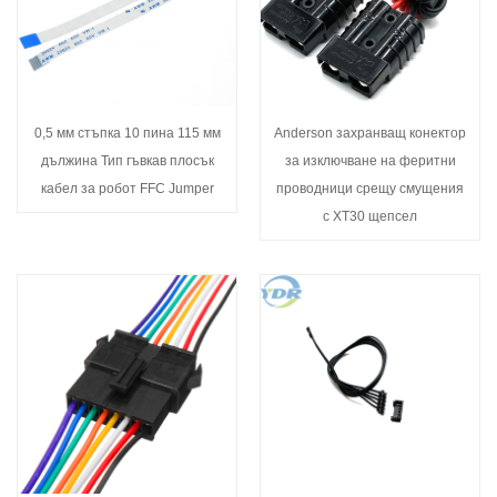
0,5 мм стъпка 10 пина 115 мм
Anderson захранващ конектор
дължина Тип гъвкав плосък
за изключване на феритни
кабел за робот FFC Jumper
проводници срещу смущения
с XT30 щепсел