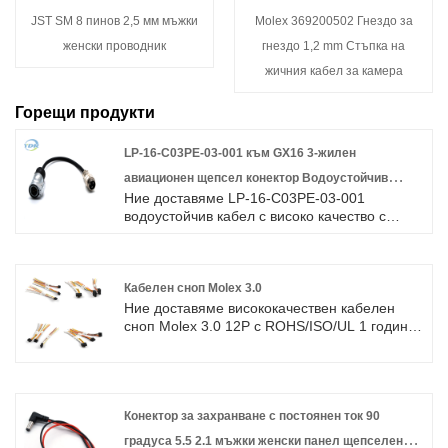
JST SM 8 пинов 2,5 мм мъжки
Molex 369200502 Гнездо за
женски проводник
гнездо 1,2 mm Стъпка на
жичния кабел за камера
Горещи продукти
LP-16-C03PE-03-001 към GX16 3-жилен
авиационен щепсел конектор Водоустойчив
Ние доставяме LP-16-C03PE-03-001
кабелен кабел
водоустойчив кабел с високо качество с
ROHS/ISO/UL 1 година гаранция. ние се
посветихме на производството на кабелни
снопове и съединители в продължение на
10 години, покривайки по-голямата част от
Кабелен сноп Molex 3.0
пазара в Азия, Европа и Америка. Очакваме
Ние доставяме висококачествен кабелен
да станем ваш дългосрочен партньор в
сноп Molex 3.0 12P с ROHS/ISO/UL 1 година
Китай.
гаранция. посветихме се на производството
на кабелни снопове и конектори в
продължение на 10 години, обхващайки по
-голямата част от пазара в Азия, Европа и
Америка. Очакваме да станем ваши
Конектор за захранване с постоянен ток 90
дългосрочни партньори в Китай.
градуса 5.5 2.1 мъжки женски панел щепселен