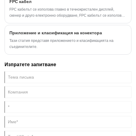
FPC кабел
FPC кабелът се използва главно в течнокристален дисплей,
скенер и друго електронно оборудване, FPC кабелът се използва в
компютърна хост борда, телекомуникационна карта, памет,
мобилен твърд диск, кабел, конектор, включително мобилно
Приложение и класификация на конектора
оборудване.
Тази статия представя приложението и класификацията на
съединителите.
Изпратете запитване