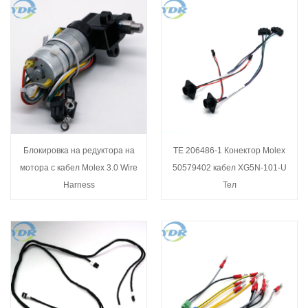
Блокировка на редуктора на
TE 206486-1 Конектор Molex
мотора с кабел Molex 3.0 Wire
50579402 кабел XG5N-101-U
Harness
Тел