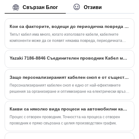
Персонализирано високо качество с
Свързан Блог
Отзиви
ROHS/ISO/UL 1 година гаранция.
посветихме се на производството на
кабелни снопове и конектори в продължение
Кои са факторите, водещи до периодична повреда на кабелните компоненти?
на 10 години, обхващайки по -голямата част
от пазара в Азия, Европа и Америка.
Типът кабел има много, когато използвате кабели, кабелните
Очакваме да станем ваши дългосрочни
компоненти може да се появят някаква повреда, периодичната
партньори в Китай.
повреда е една от причините за кабелните компоненти,
произведени от повреда, някои служители може да знаят, за
Yazaki 7186-8846 Съединителен проводник Кабел мъжки женски калайдисан меден материал
причината за кабелните компоненти на периодична повреда колко
знаете?
Защо персонализираният кабелен сноп е от съществено значение за надеждни електрически системи?
Персонализираният кабелен сноп е едно от най-ефективните
решения за организиране и оптимизиране на електрически връзки
в автомобилни, промишлени, медицински и потребителски
електронни приложения.
Какви са няколко вида процеси на автомобилни кабелни снопове¼
Процес с отворен проводник. Точността на процеса с отворен
проводник е пряко свързана с целия производствен график.