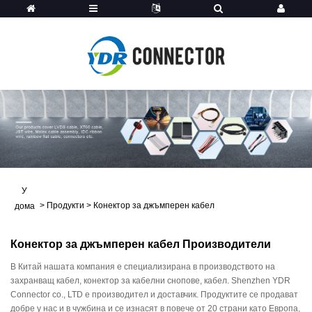
У
>
Продукти
>
Конектор за джъмперен кабел
дома
Конектор за джъмперен кабел Производители
В Китай нашата компания е специализирана в производството на
захранващ кабел, конектор за кабелни снопове, кабел. Shenzhen YDR
Connector co., LTD е производител и доставчик. Продуктите се продават
добре у нас и в чужбина и се изнасят в повече от 20 страни като Европа,