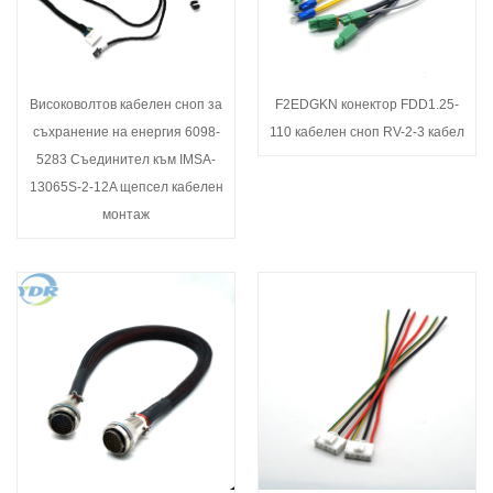
Високоволтов кабелен сноп за
F2EDGKN конектор FDD1.25-
съхранение на енергия 6098-
110 кабелен сноп RV-2-3 кабел
5283 Съединител към IMSA-
13065S-2-12A щепсел кабелен
монтаж