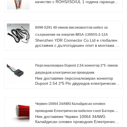
Америка. Очакваме да станем ваши
качество с ROHS/ISO/UL 1 година гаранция.
дългосрочни партньори в china.Molex
посветихме се на производството на
1.25mm, 3.0mm, 4.2mm, 5.08mm Pitch
кабелни снопове и конектори в продължение
сериен съединителен кабел сглобен
на 10 години, обхващайки по -голямата част
кабелен сноп.
от пазара в Азия, Европа и Америка.
Очакваме да станем ваши дългосрочни
6098-5291 40-пинов високоволтов кабел за
партньори в Китай.
съхранение на енергия IMSA-13065S-2-12A
Shenzhen YDR Connector Co.Ltd е глобален
доставчик с дългогодишен опит в монтажа на
кабелни снопове за автомобилни снопове за
автомобили. Добре дошли при запитване за
кабел за автомобилни автомобили.
Персонализиран Dupont 2.54 конектор 2*5 -пинов
двуредов електрически проводник
Ние доставяме персонализиран конектор
Dupont 2.54 2*5 Pin двуредов електрически
проводник с високо качество с ROHS/ISO/UL
1 година гаранция. посветихме се на
производството на кабелни снопове и
конектори в продължение на 10 години,
Червен 10064 34AWG Калайдисан оловен
обхващайки по -голямата част от пазара в
проводник Електрически кабелен сноп Батериен
Азия, Европа и Америка. Очакваме да
Ние доставяме Червен 10064 34AWG
терминален кабел Персонализируем
станем ваши дългосрочни партньори в
Калайдисан оловен проводник Електрически
Китай.
кабелен сноп Батериен терминален кабел