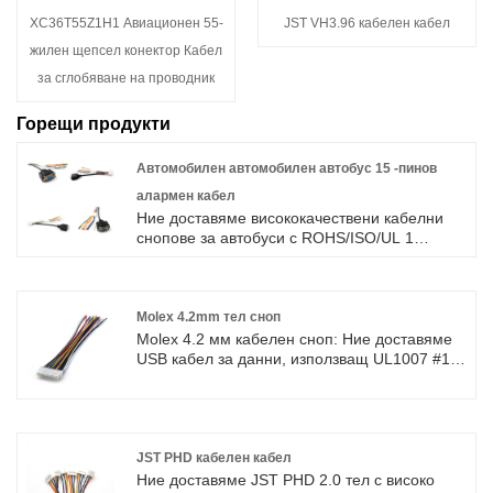
XC36T55Z1H1 Авиационен 55-
JST VH3.96 кабелен кабел
жилен щепсел конектор Кабел
за сглобяване на проводник
Горещи продукти
Автомобилен автомобилен автобус 15 -пинов
алармен кабел
Ние доставяме висококачествени кабелни
снопове за автобуси с ROHS/ISO/UL 1
година гаранция. посветихме се на
производството на кабелни снопове и
конектори в продължение на 10 години,
обхващайки по -голямата част от пазара в
Molex 4.2mm тел сноп
Азия, Европа и Америка. Очакваме да
Molex 4.2 мм кабелен сноп: Ние доставяме
станем ваши дългосрочни партньори в
USB кабел за данни, използващ UL1007 #18
Китай.
до #26AWG висококачествен електрически
проводник с ROHS/ISO/UL 1 година
гаранция. посветихме се на производството
на кабелни снопове и конектори в
продължение на 10 години, обхващайки по
JST PHD кабелен кабел
-голямата част от пазара в Азия, Европа и
Ние доставяме JST PHD 2.0 тел с високо