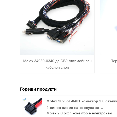
Molex 34959-0340 до DB9 Автомобилен
Пер
кабелен сноп
Горещи продукти
Molex 502351-0401 конектор 2.0 стъпк
4-пинов клема на корпуса за
Molex 2.0 pitch конектор е електронен
кримпване на кабела кабелен сноп