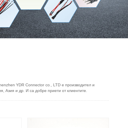
henzhen YDR Connector co., LTD е производител и
я, Азия и др. И са добре приети от клиентите.