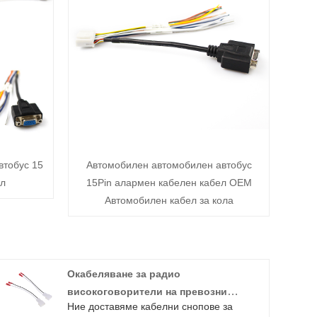
втобус 15
Автомобилен автомобилен автобус
ел
15Pin алармен кабелен кабел OEM
Автомобилен кабел за кола
Окабеляване за радио
високоговорители на превозни
Ние доставяме кабелни снопове за
средства