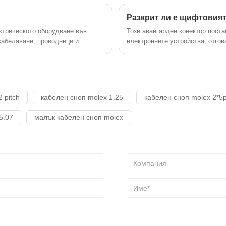
ектрическото оборудване във
Този авангарден конектор поста
окабеляване, проводници и
електронните устройства, отго
технологии.
 pitch
кабелен сноп molex 1.25
кабелен сноп molex 2*5
5.07
малък кабелен сноп molex