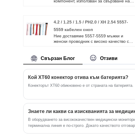
компонент, използван за свързване на
платки, проводници и други електронни
устройства.
4.2 / 1.25 / 1.5 / PH2.0 / XH 2.54 5557-
5559 кабелен сноп
Ние доставяме 5557-5559 мъжки и
женски проводник с високо качество с
ROHS/ISO/UL 1 година гаранция.
посветихме се на производството на
кабелни снопове и конектори в
Свързан Блог
Отзиви
продължение на 10 години, обхващайки
по -голямата част от пазара в Азия,
Европа и Америка. Очакваме да станем
Кой XT60 конектор отива към батерията?
ваши дългосрочни партньори в Китай.
Конекторът XT60 обикновено е от страната на батерията.
Знаете ли какви са изискванията за медиц
В оборудването за висококачествен медицински монитори
терминална линия е по-строго. Докато качеството отговаря