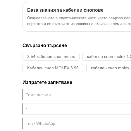
База знания за кабелни снопове
Окабеляването е електрическата част, която свързва ел
веригата и се състои от изолационна обвивка, клеми за 
изолационни опаковъчни материали.
Свързано търсене
2.54 кабелен сноп molex
кабелен сноп molex 1.2
Кабелен сноп MOLEX 3.96
кабелен сноп molex 
Изпратете запитване