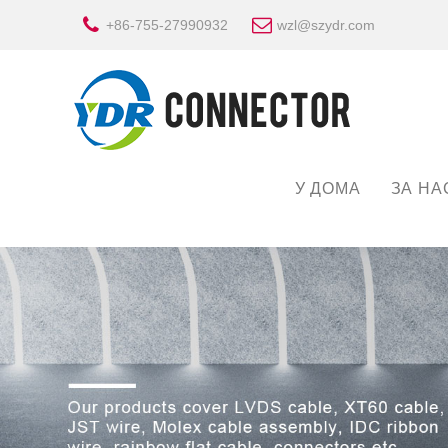
+86-755-27990932
wzl@szydr.com
У ДОМА
ЗА НА