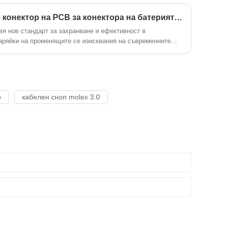
Разкрит ли е щифтовият конектор на PCB за конектора на батерията MR30PW-M за подобрена свързаност на захранването?
вя нов стандарт за захранване и ефективност в
варяйки на променящите се изисквания на съвременните
p
кабелен сноп molex 3.0