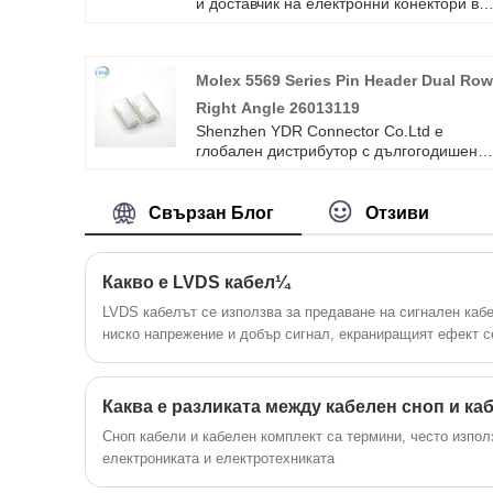
и доставчик на електронни конектори в
световен мащаб и неговите продукти се
използват в широк спектър от области
като автомобилостроене, комуникации,
Molex 5569 Series Pin Header Dual Ro
потребителска електроника, обработка
на данни и индустриални машини.
Right Angle 26013119
Конекторите FCI са популярни в много
Shenzhen YDR Connector Co.Ltd е
страни в Европа, Америка и Азия порад
глобален дистрибутор с дългогодишен
своя професионален дизайн, прецизен
опит в Molex 5569 Series Pin Header Dua
производствен процес и иновативен дух
Row Right Angle 26013119. Това е
оригинален кабелен сноп за съедините
Свързан Блог
Отзиви
TE, добре дошли при запитване.
Какво е LVDS кабел¼
LVDS кабелът се използва за предаване на сигнален каб
ниско напрежение и добър сигнал, екраниращият ефект с
между екрана и дънната платка, използван повече в LCD
компютри.
Каква е разликата между кабелен сноп и ка
Сноп кабели и кабелен комплект са термини, често изпол
електрониката и електротехниката