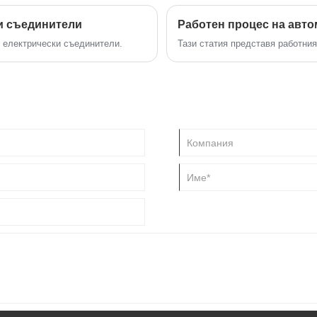
и съединители
Работен процес на авт
 електрически съединители.
Тази статия представя работни