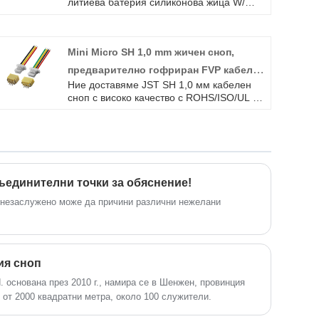
литиева батерия силиконова жица W/
обвивка Ebike кабел за зареждане
адаптер за високо качество с
ROHS/ISO/UL 1 година гаранция.
Mini Micro SH 1,0 mm жичен сноп,
посветихме се на производството на
кабелни снопове и конектори в
предварително гофриран FVP кабел
продължение на 10 години, обхващайки
Ние доставяме JST SH 1,0 мм кабелен
за управление на полета на дрона
по -голямата част от пазара в Азия,
сноп с високо качество с ROHS/ISO/UL 1
Европа и Америка. Очакваме да станем
година гаранция.
ваши дългосрочни партньори в Китай.
ъединителни точки за обяснение!
 незаслужено може да причини различни нежелани
ия сноп
. основана през 2010 г., намира се в Шенжен, провинция
 от 2000 квадратни метра, около 100 служители.