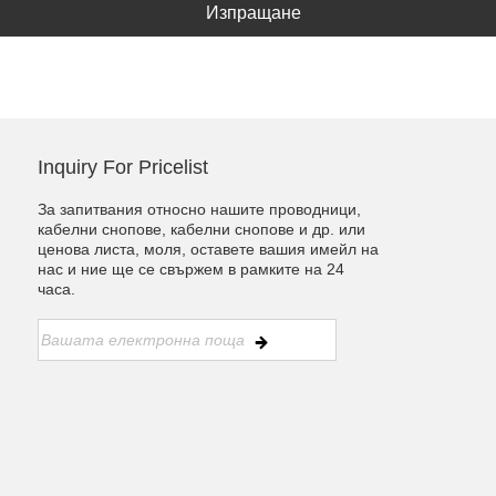
Изпращане
Inquiry For Pricelist
За запитвания относно нашите проводници,
кабелни снопове, кабелни снопове и др. или
ценова листа, моля, оставете вашия имейл на
нас и ние ще се свържем в рамките на 24
часа.