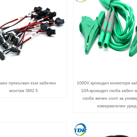
аен прекъсвач към кабелен
1000V крокодил конектори ка
монтаж SM2.5
10A крокодил скоба кабел 
скоба жичен сноп за унив
измервателен уред