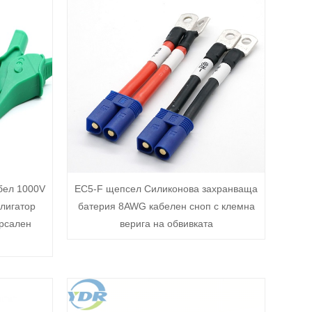
бел 1000V
EC5-F щепсел Силиконова захранваща
алигатор
батерия 8AWG кабелен сноп с клемна
ерсален
верига на обвивката