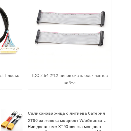
ist Плосък
IDC 2.54 2*12-пинов сив плосък лентов
кабел
Силиконова жица с литиева батерия
XT90 за женска мощност W/обвивка
Ние доставяме XT90 женска мощност
Ebike кабел за зареждане адаптер