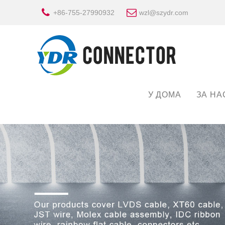
+86-755-27990932
wzl@szydr.com
У ДОМА
ЗА НА