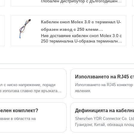
глобален дистрибутор с дългогодишен
опит в HEEE-064-FC 16A 500V 6KV
кабелен монтаж. Това е оригинален
кабелен сноп за съединител TE, добре
w
Кабелен сноп Molex 3.0 с терминал U-
дошли при запитване.
образен извод с 250 клеми
Ние доставяме кабелен сноп Molex 3.0 с
Многожилен проводник
и
250 терминална U-образна терминална
Персонализира се
l
многожилна жица Персонализирано
.
високо качество с ROHS/ISO/UL 1 година
л
гаранция. посветихме се на
производството на кабелни снопове и
конектори в продължение на 10 години,
обхващайки по -голямата част от пазара
Използването на RJ45 с
в Азия, Европа и Америка. Очакваме да
станем ваши дългосрочни партньори в
ел с ниско напрежение, поради
Използването на RJ45 конектор
Китай.
е използва главно при връзката
явления.
, LCD телевизори, преносими
белен комплект?
Дефиницията на кабелн
звани в областта на
Shenzhen YDR Connector Co. Ltd
Гуангдонг, Китай, обхваща площ