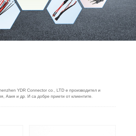
henzhen YDR Connector co., LTD е производител и
я, Азия и др. И са добре приети от клиентите.