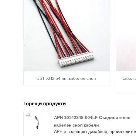
JST XH2.54mm кабелен сноп
Кабел 
Горещи продукти
APH 10142348-004LF Съединителен
кабелен сноп кабели
APH е водещият дизайнер, производите