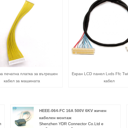
за печатна платка за вътрешен
Екран LCD панел Lvds Ffc Tw
кабел за машината
кабел
HEEE-064-FC 16A 500V 6KV жичен
кабелен монтаж
л
Shenzhen YDR Connector Co.Ltd е