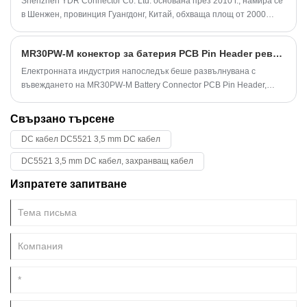
Shenzhen YDR Connector Co. Ltd. основана през 2010 г., намира се
в Шенжен, провинция Гуангдонг, Китай, обхваща площ от 2000
квадратни метра, около 100 служители.
MR30PW-M конектор за батерия PCB Pin Header революционизира ли свързаността в устройствата, захранвани от батерии?
Електронната индустрия напоследък беше развълнувана с
въвеждането на MR30PW-M Battery Connector PCB Pin Header,
новаторски продукт, който предефинира стандартите за
свързване в устройства, захранвани с батерии.
Свързано търсене
DC кабел DC5521 3,5 mm DC кабел
DC5521 3,5 mm DC кабел, захранващ кабел
Изпратете запитване