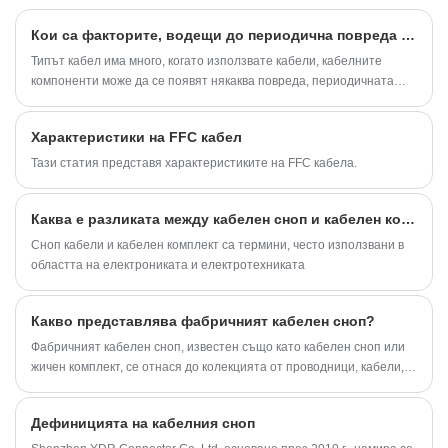
Кои са факторите, водещи до периодична повреда на кабелните компоненти?
Типът кабел има много, когато използвате кабели, кабелните
компоненти може да се появят някаква повреда, периодичната
повреда е една от причините за кабелните компоненти,
произведени от повреда, някои служители може да знаят, за
Характеристики на FFC кабел
причината за кабелните компоненти на периодична повреда колко
знаете?
Тази статия представя характеристиките на FFC кабела.
Каква е разликата между кабелен сноп и кабелен комплект?
Сноп кабели и кабелен комплект са термини, често използвани в
областта на електрониката и електротехниката
Какво представлява фабричният кабелен сноп?
Фабричният кабелен сноп, известен също като кабелен сноп или
жичен комплект, се отнася до колекцията от проводници, кабели,
съединители, клеми и свързани компоненти, които са
предварително сглобени и свързани заедно, за да улеснят
Дефиницията на кабелния сноп
разпределението на електрическа енергия или сигнали във
фабрична среда или в произведен продукт.