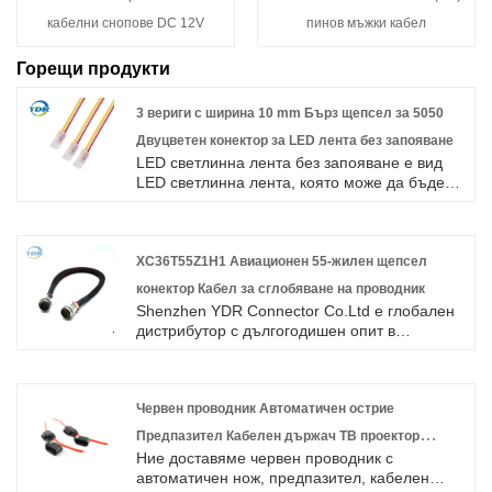
кабелни снопове DC 12V
пинов мъжки кабел
Горещи продукти
3 вериги с ширина 10 mm Бърз щепсел за 5050
Двуцветен конектор за LED лента без запояване
LED светлинна лента без запояване е вид
LED светлинна лента, която може да бъде
окабелена и свързана без заваряване и
може бързо да се монтира и подменя.
XC36T55Z1H1 Авиационен 55-жилен щепсел
конектор Кабел за сглобяване на проводник
Shenzhen YDR Connector Co.Ltd е глобален
дистрибутор с дългогодишен опит в
XC36T55Z1H1 Aviation 55 Core Plug
Connector Cable Wire. Това е оригинален TE
кабелен сноп за конектори, добре дошли
при запитване.
Червен проводник Автоматичен острие
Предпазител Кабелен държач ТВ проектор
Ние доставяме червен проводник с
Предпазител Свързващ проводник с черен
автоматичен нож, предпазител, кабелен
корпус