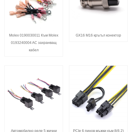
Molex 0190030011 Към Molex
GX16 M16 кръгъл конектор
0193240004 AC захранващ
кабел
Автомобилно реле 5 жични
PCIe 6 пинов мъжки към 8(6 2)