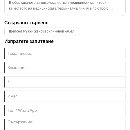
знаете?
В оборудването за висококачествен медицински мониторинг
качеството на медицинската терминална линия е по-строго.
Докато качеството отговаря на изискванията, ...
Свързано търсене
Щепсел мъжки женски силиконов кабел
Изпратете запитване