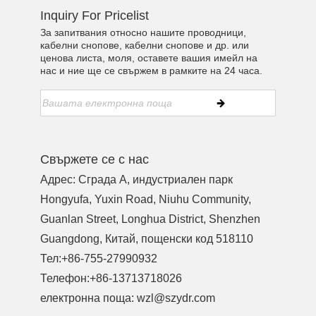
Inquiry For Pricelist
За запитвания относно нашите проводници,
кабелни снопове, кабелни снопове и др. или
ценова листа, моля, оставете вашия имейл на
нас и ние ще се свържем в рамките на 24 часа.
Свържете се с нас
Адрес: Сграда A, индустриален парк
Hongyufa, Yuxin Road, Niuhu Community,
Guanlan Street, Longhua District, Shenzhen
Guangdong, Китай, пощенски код 518110
Тел:
+86-755-27990932
Телефон:
+86-13713718026
електронна поща:
wzl@szydr.com