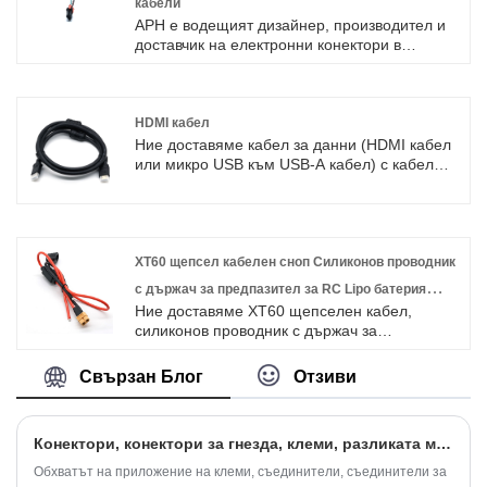
кабели
да станем ваш дългосрочен партньор в
APH е водещият дизайнер, производител и
Китай.
доставчик на електронни конектори в
световен мащаб и неговите продукти се
използват в широк спектър от области като
автомобилостроене, комуникации,
потребителска електроника, обработка на
HDMI кабел
данни и индустриални машини. Конекторите
Ние доставяме кабел за данни (HDMI кабел
FCI са популярни в много страни в Европа,
или микро USB към USB-A кабел) с кабел
Америка и Азия поради своя
UL1007 #18 до #26AWG с високо качество с
професионален дизайн, прецизен
ROHS/ISO/UL 1 година гаранция.
производствен процес и иновативен дух.
посветихме се на производството на
кабелни снопове и конектори в продължение
на 10 години, обхващайки по -голямата част
XT60 щепсел кабелен сноп Силиконов проводник
от пазара в Азия, Европа и Америка.
с държач за предпазител за RC Lipo батерия
Очакваме да станем ваш дългосрочен
Ние доставяме XT60 щепселен кабел,
Персонализиран
партньор в Китай.
силиконов проводник с държач за
предпазител за RC Lipo батерия
Персонализирано високо качество с
Свързан Блог
Отзиви
ROHS/ISO/UL 1 година гаранция.
посветихме се на производството на
кабелни снопове и конектори в продължение
Конектори, конектори за гнезда, клеми, разликата между трите ли е?
на 10 години, обхващайки по -голямата част
от пазара в Азия, Европа и Америка.
Обхватът на приложение на клеми, съединители, съединители за