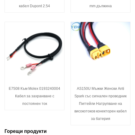
кабел Dupont 2.54
mm дължина
E7508 Към Molex 0193240004
AS150U Мъжки Женски Anti
Кабел за захранване с
Spark със сигнален проводник
постоянен ток
Пигтейли Натрупване на
високотоков конекторен кабел
за батерия
Горещи продукти