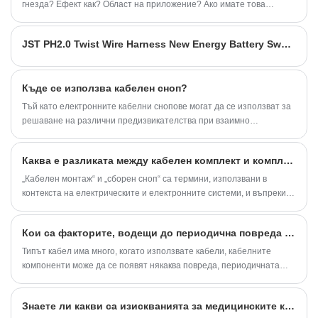
Очакваме да станем ваши дългосрочни
гнезда? Ефект как? Област на приложение? Ако имате това
партньори в Китай.
объркване, ще ни бъде обяснено от три аспекта.
JST PH2.0 Twist Wire Harness New Energy Battery Sweeping Robot кабелен монтаж
Къде се използва кабелен сноп?
Тъй като електронните кабелни снопове могат да се използват за
решаване на различни предизвикателства при взаимно
свързване, те се използват широко в различни индустрии. Знаете
ли кои индустрии обикновено се използват в електронните
Каква е разликата между кабелен комплект и комплект снопове?
кабелни снопове? По-долу инженерът по свързване на Shenzhen
YDR Connector Co.Ltd ще представи 8 индустрии на приложение
„Кабелен монтаж“ и „сборен сноп“ са термини, използвани в
на електронни кабелни снопове.
контекста на електрическите и електронните системи, и въпреки
че споделят прилики,
Кои са факторите, водещи до периодична повреда на кабелните компоненти?
Типът кабел има много, когато използвате кабели, кабелните
компоненти може да се появят някаква повреда, периодичната
повреда е една от причините за кабелните компоненти,
произведени от повреда, някои служители може да знаят, за
Знаете ли какви са изискванията за медицинските кабелни снопове?
причината за кабелните компоненти на периодична повреда колко