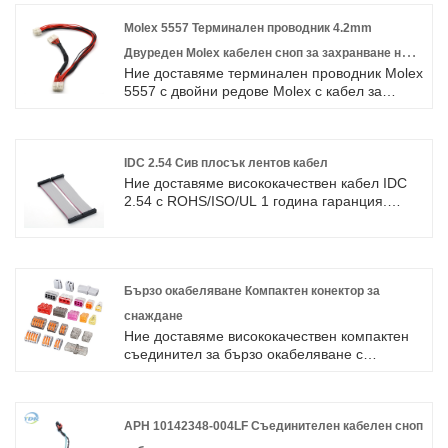
Molex 5557 Терминален проводник 4.2mm
Двуреден Molex кабелен сноп за захранване на
Ние доставяме терминален проводник Molex
компютърен двигател
5557 с двойни редове Molex с кабел за
компютърно захранване с високо качество с
ROHS/ISO/UL 1 година гаранция.
посветихме се на производството на
кабелни снопове и конектори в продължение
IDC 2.54 Сив плосък лентов кабел
на 10 години, обхващайки по -голямата част
Ние доставяме висококачествен кабел IDC
от пазара в Азия, Европа и Америка.
2.54 с ROHS/ISO/UL 1 година гаранция.
Очакваме да станем ваши дългосрочни
посветихме се на производството на
партньори в Китай.
кабелни снопове и конектори в продължение
на 10 години, обхващайки по -голямата част
от пазара в Азия, Европа и Америка.
Очакваме да станем ваши дългосрочни
Бързо окабеляване Компактен конектор за
партньори в Китай.
снаждане
Ние доставяме висококачествен компактен
съединител за бързо окабеляване с
ROHS/ISO/UL 1 година гаранция. ние се
посветихме на производството на кабелни
снопове и съединители в продължение на
10 години, покривайки по-голямата част от
APH 10142348-004LF Съединителен кабелен сноп
пазара в Азия, Европа и Америка. Очакваме